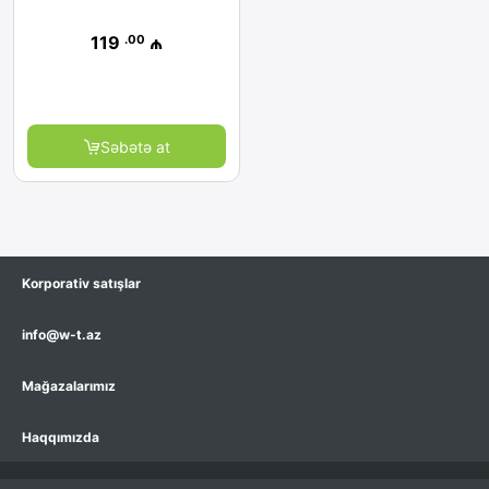
.00
119
₼
Səbətə at
Korporativ satışlar
info@w-t.az
Mağazalarımız
Haqqımızda