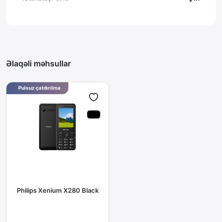
Əlaqəli məhsullar
Pulsuz çatdırılma
Philips Xenium X280 Black