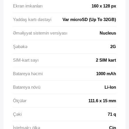
Ekran imkanları
160 x 128 px
Yaddaş kartı dəstəyi
Var microSD (Up To 32GB)
Əməliyyat sistemin versiyası
Nucleus
Şəbəkə
2G
SIM-kart sayı
2 SIM kart
Batareya həcmi
1000 mAh
Batareya növü
Li-Ion
Ölçülər
111.6 x 15 mm
Çəki
71 q
İstehsalçı ölkə
Çin