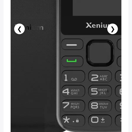
❮
❯
️ İndi al
Səbətə at
Pulsuz çatdırılma
Zəmanət: 1il