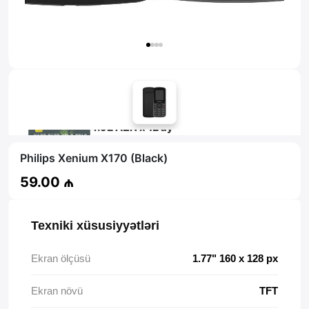
Məsləhət al
4.92 AZN x 12 ay
tamkart ilə 12 aya faizsiz ödə!
Philips Xenium X170 (Black)
59.00 ₼
Texniki xüsusiyyətləri
Ekran ölçüsü
1.77" 160 x 128 px
Ekran növü
TFT