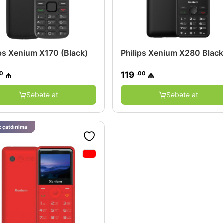
ips Xenium X170 (Black)
Philips Xenium X280 Black
00
.00
₼
119
₼
Səbətə at
Səbətə at
 çatdırılma