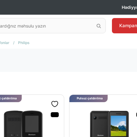
Hədiyyə
Kampan
fonlar
/
Philips
 çatdırılma
Pulsuz çatdırılma