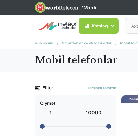
*2555
Kataloq
Ana səhifə
/
Smartfonlar və aksessuarlar
/
Mobil tele
Mobil telefonlar
Filter
Hamısını təmizlə
Pulsuz
Qiymət
1
10000