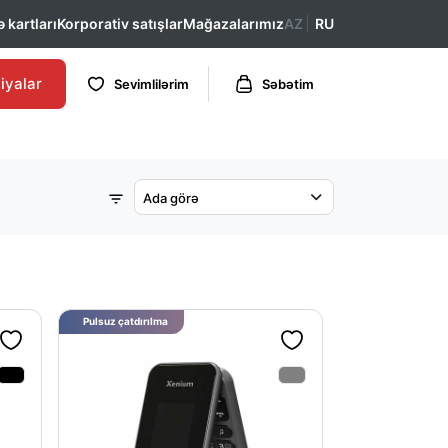
 kartları
Korporativ satışlar
Mağazalarımız
AZ
RU
iyalar
Sevimlilərim
Səbətim
Ada görə
Pulsuz çatdırılma