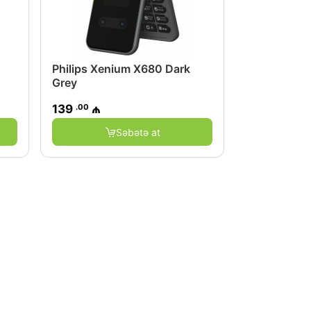
Philips Xenium X680 Dark
Grey
.00
139
₼
Səbətə at