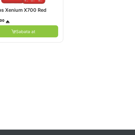
ips Xenium X700 Red
.00
₼
Səbətə at