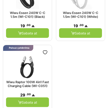
Wiwu Essen 240W C-C
Wiwu Essen 240W C-C
1.5m (WI-C101) (Black)
1.5m (WI-C101) (White)
.00
.00
19
₼
19
₼
Səbətə at
Səbətə at
Pulsuz çatdırılma
Wiwu Raptor 100W 4in1 Fast
Charging Cable (WI-C051)
.00
29
₼
Səbətə at