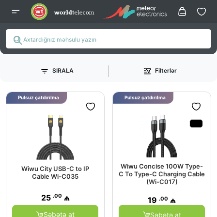
SIRALA
Filterlər
Pulsuz çatdırılma
Pulsuz çatdırılma
Wiwu Concise 100W Type-
Wiwu City USB-C to IP
C To Type-C Charging Cable
Cable Wi-C035
(Wi-C017)
.00
25
₼
.00
19
₼
Səbətə at
Səbətə at