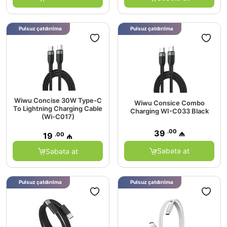
Pulsuz çatdırılma
Pulsuz çatdırılma
Wiwu Concise 30W Type-C
Wiwu Consice Combo
To Lightning Charging Cable
Charging WI-C033 Black
(Wi-C017)
.00
39
₼
.00
19
₼
Səbətə at
Səbətə at
Pulsuz çatdırılma
Pulsuz çatdırılma