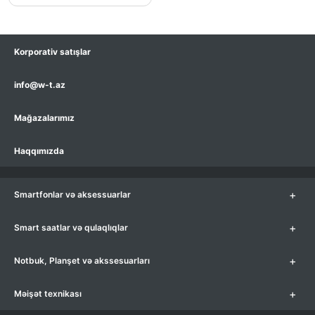
Korporativ satışlar
info@w-t.az
Mağazalarımız
Haqqımızda
+
Smartfonlar və aksessuarlar
+
Smart saatlar və qulaqlıqlar
+
Notbuk, Planşet və akssesuarları
+
Məişət texnikası