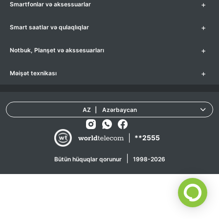
+
Smartfonlar və aksessuarlar
+
Smart saatlar və qulaqlıqlar
+
Notbuk, Planşet və akssesuarları
+
Məişət texnikası
AZ
|
Azərbaycan
|
**2555
|
Bütün hüquqlar qorunur
1998-2026