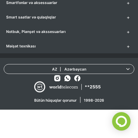
+
Smartfonlar və aksessuarlar
+
Smart saatlar və qulaqlıqlar
+
Notbuk, Planşet və akssesuarları
+
Məişət texnikası
AZ
|
Azərbaycan
|
**2555
|
Bütün hüquqlar qorunur
1998-2026