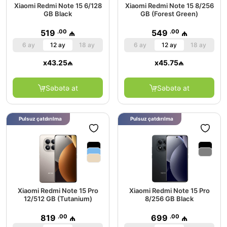
Xiaomi Redmi Note 15 6/128
Xiaomi Redmi Note 15 8/256
GB Black
GB (Forest Green)
.00
.00
519
₼
549
₼
6 ay
12 ay
18 ay
6 ay
12 ay
18 ay
x
43.25
₼
x
45.75
₼
Səbətə at
Səbətə at
Pulsuz çatdırılma
Pulsuz çatdırılma
Xiaomi Redmi Note 15 Pro
Xiaomi Redmi Note 15 Pro
12/512 GB (Tutanium)
8/256 GB Black
.00
.00
819
₼
699
₼