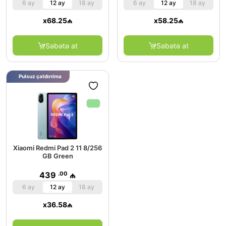
6 ay
12 ay
18 ay
6 ay
12 ay
18 ay
x
68.25
₼
x
58.25
₼
Səbətə at
Səbətə at
Pulsuz çatdırılma
Xiaomi Redmi Pad 2 11 8/256
GB Green
.00
439
₼
6 ay
12 ay
18 ay
x
36.58
₼