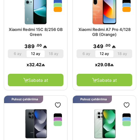
Xiaomi Redmi 15C 8/256 GB
Xiaomi Redmi A7 Pro 4/128
Green
GB (Orange)
.00
.00
389
₼
349
₼
6 ay
12 ay
18 ay
6 ay
12 ay
18 ay
x
32.42
₼
x
29.08
₼
Səbətə at
Səbətə at
Pulsuz çatdırılma
Pulsuz çatdırılma