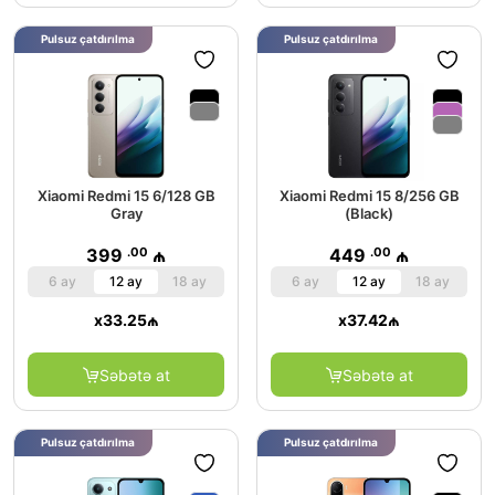
Pulsuz çatdırılma
Pulsuz çatdırılma
Xiaomi Redmi 15 6/128 GB
Xiaomi Redmi 15 8/256 GB
Gray
(Black)
.00
.00
399
₼
449
₼
6 ay
12 ay
18 ay
6 ay
12 ay
18 ay
x
33.25
₼
x
37.42
₼
Səbətə at
Səbətə at
Pulsuz çatdırılma
Pulsuz çatdırılma