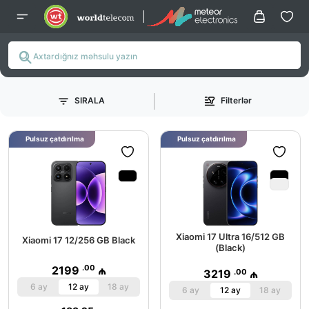
SIRALA
Filterlər
Pulsuz çatdırılma
Pulsuz çatdırılma
Xiaomi 17 Ultra 16/512 GB
Xiaomi 17 12/256 GB Black
(Black)
.00
2199
₼
.00
3219
₼
6 ay
12 ay
18 ay
6 ay
12 ay
18 ay