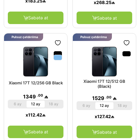
x
183.25
₼
x
268.25
₼
Səbətə at
Səbətə at
Pulsuz çatdırılma
Pulsuz çatdırılma
Xiaomi 17T 12/512 GB
Xiaomi 17T 12/256 GB Black
(Black)
.00
1349
₼
.00
1529
₼
6 ay
12 ay
18 ay
6 ay
12 ay
18 ay
x
112.42
₼
x
127.42
₼
Səbətə at
Səbətə at