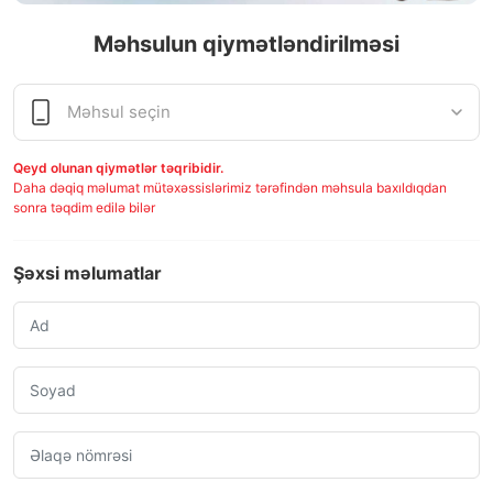
Məhsulun qiymətləndirilməsi
Qeyd olunan qiymətlər təqribidir.
Daha dəqiq məlumat mütəxəssislərimiz tərəfindən məhsula baxıldıqdan
sonra təqdim edilə bilər
Şəxsi məlumatlar