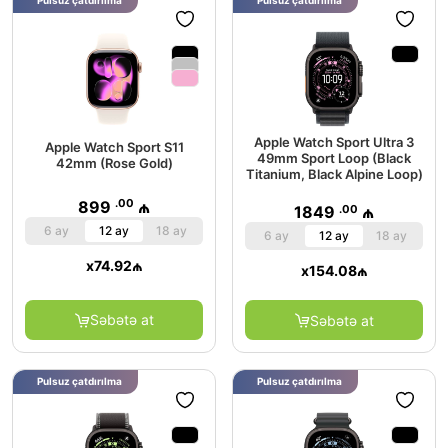
Pulsuz çatdırılma
Pulsuz çatdırılma
Apple Watch Sport Ultra 3
Apple Watch Sport S11
49mm Sport Loop (Black
42mm (Rose Gold)
Titanium, Black Alpine Loop)
.00
899
₼
.00
1849
₼
6 ay
12 ay
18 ay
6 ay
12 ay
18 ay
x
74.92
₼
x
154.08
₼
Səbətə at
Səbətə at
Pulsuz çatdırılma
Pulsuz çatdırılma