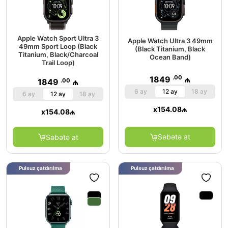
Apple Watch Sport Ultra 3
Apple Watch Ultra 3 49mm
49mm Sport Loop (Black
(Black Titanium, Black
Titanium, Black/Charcoal
Ocean Band)
Trail Loop)
.00
1849
₼
.00
1849
₼
6 ay
12 ay
18 ay
6 ay
12 ay
18 ay
x
154.08
₼
x
154.08
₼
Səbətə at
Səbətə at
Pulsuz çatdırılma
Pulsuz çatdırılma