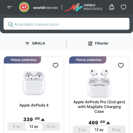
SIRALA
Filterlər
Pulsuz çatdırılma
Pulsuz çatdırılma
Apple AirPods Pro (2nd gen)
Apple AirPods 4
with MagSafe Charging
Case
.00
339
₼
.00
499
₼
6 ay
12 ay
18 ay
6 ay
12 ay
18 ay