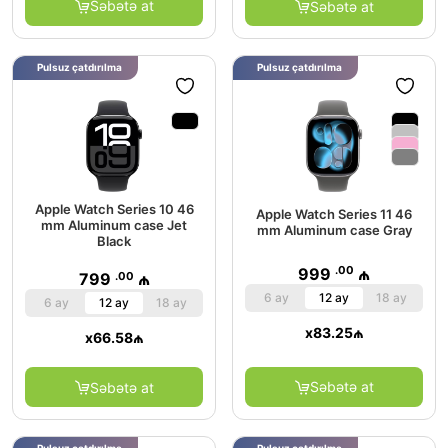
Səbətə at
Səbətə at
Pulsuz çatdırılma
Pulsuz çatdırılma
Apple Watch Series 10 46
Apple Watch Series 11 46
mm Aluminum case Jet
mm Aluminum case Gray
Black
.00
999
₼
.00
799
₼
6 ay
12 ay
18 ay
6 ay
12 ay
18 ay
x
83.25
₼
x
66.58
₼
Səbətə at
Səbətə at