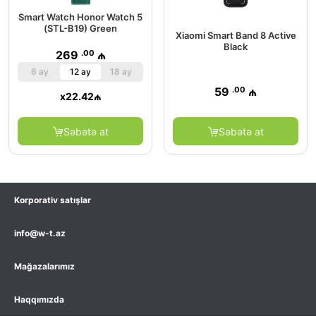
Smart Watch Honor Watch 5
(STL-B19) Green
Xiaomi Smart Band 8 Active
Black
.00
269
₼
6 ay
12 ay
18 ay
.00
59
₼
x
22.42
₼
Səbətə at
Səbətə at
Korporativ satışlar
info@w-t.az
Mağazalarımız
Haqqımızda