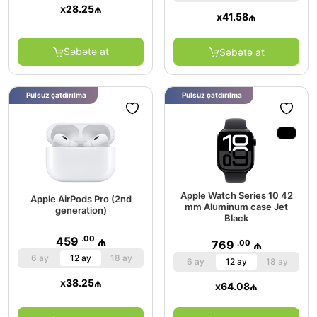
x
28.25
₼
x
41.58
₼
Səbətə at
Səbətə at
Pulsuz çatdırılma
Pulsuz çatdırılma
Apple Watch Series 10 42
Apple AirPods Pro (2nd
mm Aluminum case Jet
generation)
Black
.00
459
₼
.00
769
₼
6 ay
12 ay
18 ay
6 ay
12 ay
18 ay
x
38.25
₼
x
64.08
₼