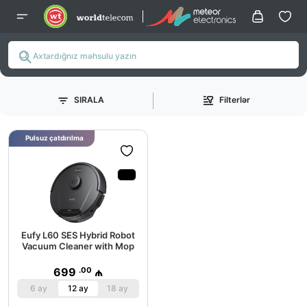
SIRALA
Filterlər
Pulsuz çatdırılma
Eufy L60 SES Hybrid Robot
Vacuum Cleaner with Mop
.00
699
₼
6 ay
12 ay
18 ay