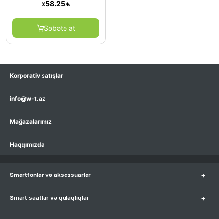
x
58.25
₼
Səbətə at
Korporativ satışlar
info@w-t.az
Mağazalarımız
Haqqımızda
+
Smartfonlar və aksessuarlar
+
Smart saatlar və qulaqlıqlar