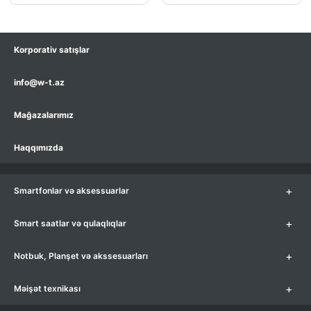
Korporativ satışlar
info@w-t.az
Mağazalarımız
Haqqımızda
+
Smartfonlar və aksessuarlar
+
Smart saatlar və qulaqlıqlar
+
Notbuk, Planşet və akssesuarları
+
Məişət texnikası