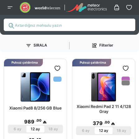
SIRALA
Filterlər
Pulsuz çatdırılma
Pulsuz çatdırılma
Xiaomi Redmi Pad 2 11 4/128
Xiaomi Pad8 8/256 GB Blue
Gray
.00
989
₼
.00
379
₼
6 ay
12 ay
18 ay
6 ay
12 ay
18 ay