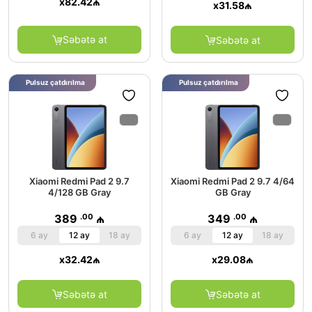
x
82.42
₼
x
31.58
₼
Səbətə at
Səbətə at
Pulsuz çatdırılma
Pulsuz çatdırılma
Xiaomi Redmi Pad 2 9.7
Xiaomi Redmi Pad 2 9.7 4/64
4/128 GB Gray
GB Gray
.00
.00
389
₼
349
₼
6 ay
12 ay
18 ay
6 ay
12 ay
18 ay
x
32.42
₼
x
29.08
₼
Səbətə at
Səbətə at