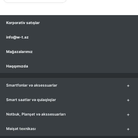
Korporativ satışlar
info@w-t.az
Mağazalarımız
Haqqımızda
+
Smartfonlar və aksessuarlar
+
Smart saatlar və qulaqlıqlar
+
Notbuk, Planşet və akssesuarları
+
Məişət texnikası