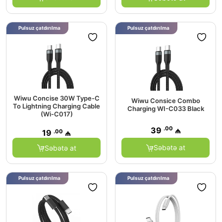
Pulsuz çatdırılma
Pulsuz çatdırılma
Wiwu Concise 30W Type-C
Wiwu Consice Combo
To Lightning Charging Cable
Charging WI-C033 Black
(Wi-C017)
.00
39
₼
.00
19
₼
Səbətə at
Səbətə at
Pulsuz çatdırılma
Pulsuz çatdırılma