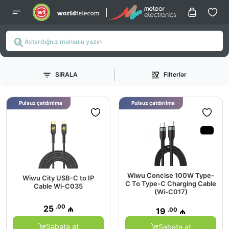
SIRALA
Filterlər
Pulsuz çatdırılma
Pulsuz çatdırılma
Wiwu Concise 100W Type-
Wiwu City USB-C to IP
C To Type-C Charging Cable
Cable Wi-C035
(Wi-C017)
.00
25
₼
.00
19
₼
Səbətə at
Səbətə at