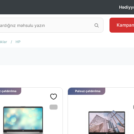
Hədiyyə
Kampan
klar
/
HP
 çatdırılma
Pulsuz çatdırılma