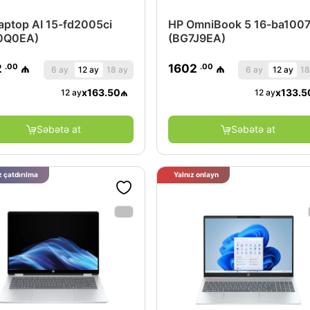
aptop AI 15-fd2005ci
HP OmniBook 5 16-ba1007
0Q0EA)
(BG7J9EA)
.00
.00
2
₼
1602
₼
6 ay
12 ay
18 ay
6 ay
12 ay
18
x
163.50
₼
x
133.5
12 ay
12 ay
Səbətə at
Səbətə at
 çatdırılma
Yalnız onlayn