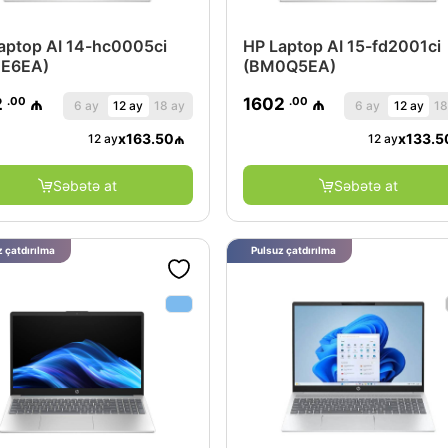
aptop AI 14-hc0005ci
HP Laptop AI 15-fd2001ci
EE6EA)
(BM0Q5EA)
.00
.00
2
₼
1602
₼
6 ay
12 ay
18 ay
6 ay
12 ay
18
x
163.50
₼
x
133.5
12 ay
12 ay
Səbətə at
Səbətə at
 çatdırılma
Pulsuz çatdırılma