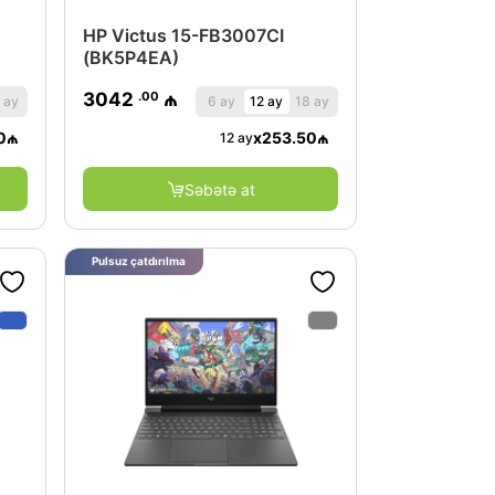
HP Victus 15-FB3007CI
(BK5P4EA)
.00
3042
₼
 ay
6 ay
12 ay
18 ay
0
₼
x
253.50
₼
12 ay
Səbətə at
Pulsuz çatdırılma