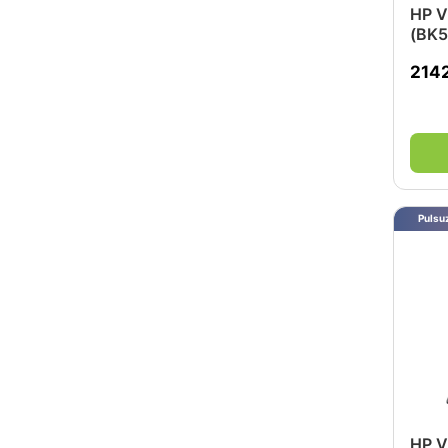
HP V
(BK
214
Pulsuz
HP V