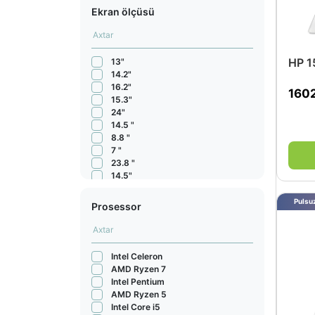
Ekran ölçüsü
HP 1
13"
14.2"
16.2"
160
15.3"
24"
14.5 "
8.8 "
7 "
23.8 "
14.5"
15.1"
13" 2408 x 1506 px
Pulsuz
Prosessor
14.2" 3024 x 1964 px
18"
11.6"
13.3"
Intel Celeron
13.6"
AMD Ryzen 7
14"
Intel Pentium
15.6"
AMD Ryzen 5
16"
Intel Core i5
17.3"