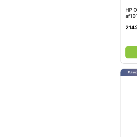
HP O
af10
214
Pulsuz