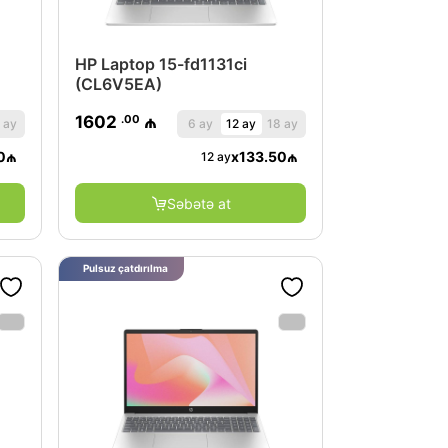
HP Laptop 15-fd1131ci
(CL6V5EA)
.00
1602
₼
 ay
6 ay
12 ay
18 ay
0
₼
x
133.50
₼
12 ay
Səbətə at
Pulsuz çatdırılma