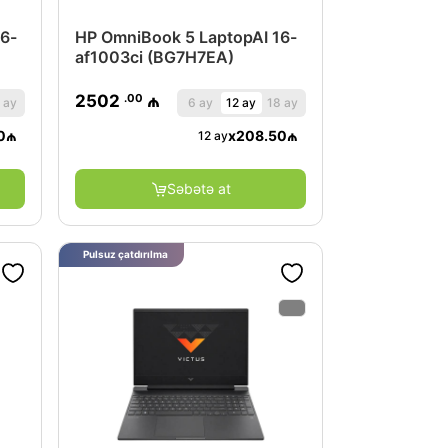
6-
HP OmniBook 5 LaptopAI 16-
af1003ci (BG7H7EA)
.00
2502
₼
 ay
6 ay
12 ay
18 ay
0
₼
x
208.50
₼
12 ay
Səbətə at
Pulsuz çatdırılma