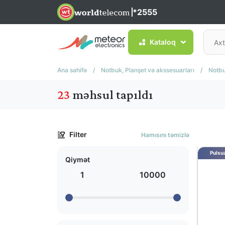
*2555
Kataloq
Ana səhifə
/
Notbuk, Planşet və akssesuarları
/
Notbu
23
məhsul tapıldı
Filter
Hamısını təmizlə
Pulsuz
Qiymət
1
10000