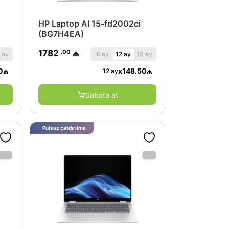
HP Laptop AI 15-fd2002ci
(BG7H4EA)
.00
1782
₼
 ay
6 ay
12 ay
18 ay
0
₼
x
148.50
₼
12 ay
Səbətə at
Pulsuz çatdırılma