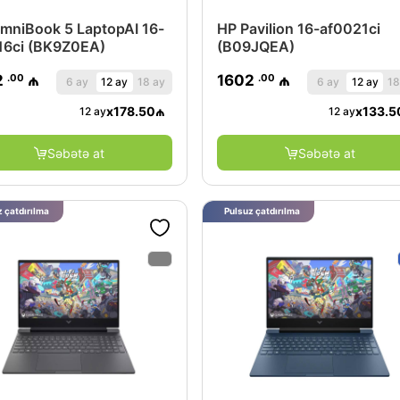
mniBook 5 LaptopAI 16-
HP Pavilion 16-af0021ci
16ci (BK9Z0EA)
(B09JQEA)
.00
.00
2
₼
1602
₼
6 ay
12 ay
18 ay
6 ay
12 ay
18
x
178.50
₼
x
133.5
12 ay
12 ay
Səbətə at
Səbətə at
 çatdırılma
Pulsuz çatdırılma