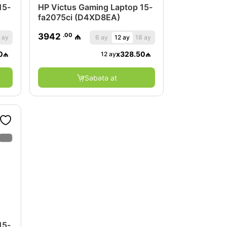
15-
HP Victus Gaming Laptop 15-
fa2075ci (D4XD8EA)
.00
3942
₼
 ay
6 ay
12 ay
18 ay
0
₼
x
328.50
₼
12 ay
Səbətə at
15-