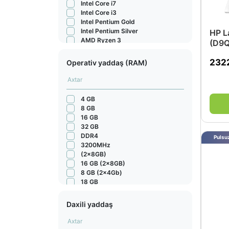
Intel Core i7
Intel Core i3
Intel Pentium Gold
Intel Pentium Silver
HP L
AMD Ryzen 3
(D9
AMD 3020e
Apple M1
232
Operativ yaddaş (RAM)
Apple M2
Apple M2 Pro
Apple M2 Max
Apple M3 Pro
4 GB
Apple M3
8 GB
Apple M1 8-Core
16 GB
AMD Ryzen
32 GB
i9
DDR4
Pulsuz
Intel Core 5
3200MHz
Intel Core Ultra 7
(2x8GB)
Intel
16 GB (2x8GB)
12700H
8 GB (2x4Gb)
Intel Core Ultra 5
18 GB
Apple M3 Max
36 GB
Intel® Core Ultra 7
8GB (2x4GB)
Daxili yaddaş
Intel Core Ultra 9
4GB
Apple M4
32GB (2x16GB)
Apple M4 Pro
8GB (2x4GB) (Up to 12GB)