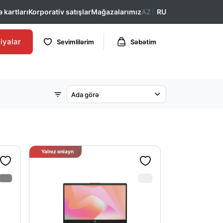
 kartları
Korporativ satışlar
Mağazalarımız
AZ
RU
iyalar
Sevimlilərim
Səbətim
Ada görə
Yalnız onlayn