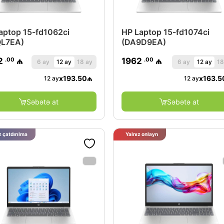
aptop 15-fd1062ci
HP Laptop 15-fd1074ci
QL7EA)
(DA9D9EA)
.00
.00
2
₼
1962
₼
6 ay
12 ay
18 ay
6 ay
12 ay
18
x
193.50
₼
x
163.5
12 ay
12 ay
Səbətə at
Səbətə at
 çatdırılma
Yalnız onlayn