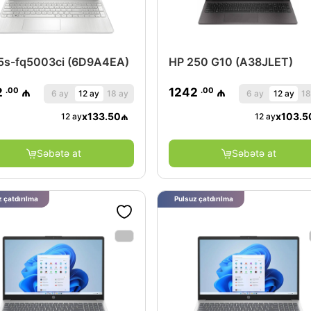
5s-fq5003ci (6D9A4EA)
HP 250 G10 (A38JLET)
.00
.00
2
₼
1242
₼
6 ay
12 ay
18 ay
6 ay
12 ay
18
x
133.50
₼
x
103.5
12 ay
12 ay
Səbətə at
Səbətə at
 çatdırılma
Pulsuz çatdırılma