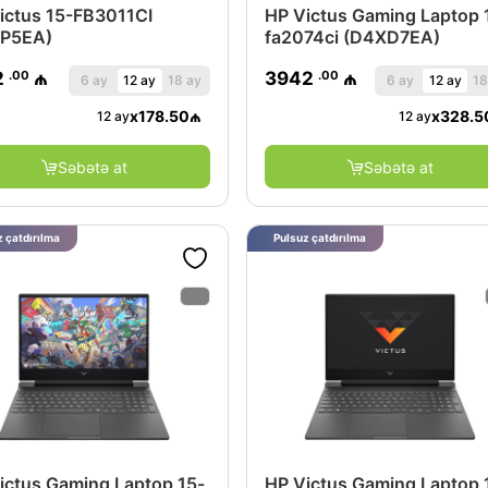
ictus 15-FB3011CI
HP Victus Gaming Laptop 
5P5EA)
fa2074ci (D4XD7EA)
.00
.00
2
₼
3942
₼
6 ay
12 ay
18 ay
6 ay
12 ay
18
x
178.50
₼
x
328.5
12 ay
12 ay
Səbətə at
Səbətə at
 çatdırılma
Pulsuz çatdırılma
ictus Gaming Laptop 15-
HP Victus Gaming Laptop 