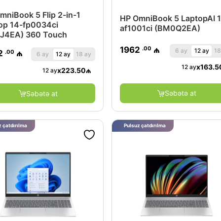
mniBook 5 Flip 2-in-1
HP OmniBook 5 LaptopAI 1
op 14-fp0034ci
af1001ci (BM0Q2EA)
J4EA) 360 Touch
.00
1962
₼
6 ay
12 ay
18
.00
2
₼
6 ay
12 ay
18 ay
x
163.5
12 ay
x
223.50
₼
12 ay
Səbətə at
Səbətə at
 çatdırılma
Pulsuz çatdırılma