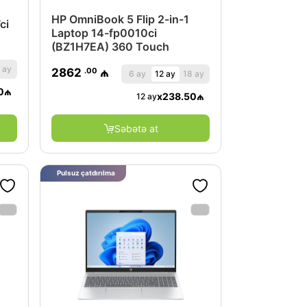
HP OmniBook 5 Flip 2-in-1
ci
Laptop 14-fp0010ci
(BZ1H7EA) 360 Touch
 ay
.00
2862
₼
6 ay
12 ay
18 ay
0
₼
x
238.50
₼
12 ay
Səbətə at
Pulsuz çatdırılma