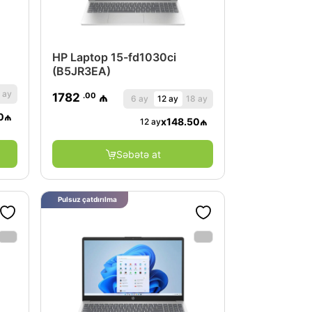
HP Laptop 15-fd1030ci
(B5JR3EA)
 ay
.00
1782
₼
6 ay
12 ay
18 ay
0
₼
x
148.50
₼
12 ay
Səbətə at
Pulsuz çatdırılma