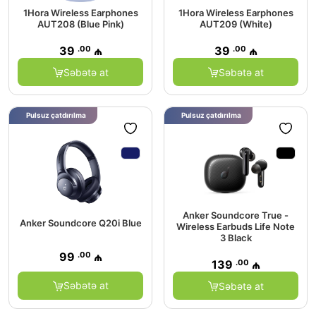
1Hora Wireless Earphones
1Hora Wireless Earphones
AUT208 (Blue Pink)
AUT209 (White)
.00
.00
39
₼
39
₼
Səbətə at
Səbətə at
Pulsuz çatdırılma
Pulsuz çatdırılma
Anker Soundcore True -
Anker Soundcore Q20i Blue
Wireless Earbuds Life Note
3 Black
.00
99
₼
.00
139
₼
Səbətə at
Səbətə at