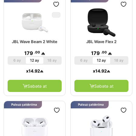
JBL Wave Beam 2 White
JBL Wave Flex 2
.00
.00
179
₼
179
₼
6 ay
12 ay
18 ay
6 ay
12 ay
18 ay
x
14.92
₼
x
14.92
₼
Səbətə at
Səbətə at
Pulsuz çatdırılma
Pulsuz çatdırılma