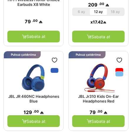
.00
209
₼
Earbuds X8 White
6 ay
12 ay
18 ay
.00
79
₼
x
17.42
₼
Səbətə at
Səbətə at
Pulsuz çatdırılma
Pulsuz çatdırılma
JBL JR 460NC Headphones
JBL Jr310 Kids On-Ear
Blue
Headphones Red
.00
.00
129
₼
79
₼
Səbətə at
Səbətə at