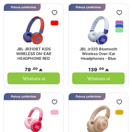
Pulsuz çatdırılma
Pulsuz çatdırılma
JBL JR310BT KIDS
JBL Jr320 Bluetooth
WIRELESS ON-EAR
Wireless Over-Ear
HEADPHONE RED
Headphones - Blue
.00
.00
79
₼
139
₼
Səbətə at
Səbətə at
Pulsuz çatdırılma
Pulsuz çatdırılma