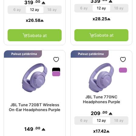
339
₼
.00
319
₼
6 ay
12 ay
18 ay
6 ay
12 ay
18 ay
x
28.25
₼
x
26.58
₼
Səbətə at
Səbətə at
Pulsuz çatdırılma
Pulsuz çatdırılma
JBL Tune 770NC
Headphones Purple
JBL Tune 720BT Wireless
On-Ear Headphones Purple
.00
209
₼
6 ay
12 ay
18 ay
.00
149
₼
x
17.42
₼