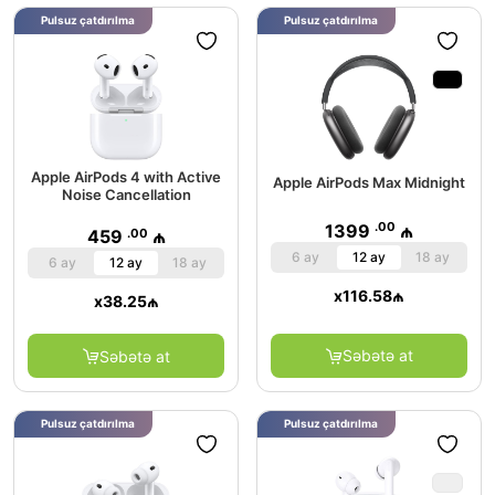
Pulsuz çatdırılma
Pulsuz çatdırılma
Apple AirPods 4 with Active
Apple AirPods Max Midnight
Noise Cancellation
.00
1399
₼
.00
459
₼
6 ay
12 ay
18 ay
6 ay
12 ay
18 ay
x
116.58
₼
x
38.25
₼
Səbətə at
Səbətə at
Pulsuz çatdırılma
Pulsuz çatdırılma