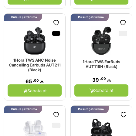
Pulsuz çatdırılma
Pulsuz çatdırılma
1Hora TWS ANC Noise
1Hora TWS EarBuds
Cancelling Earbuds AUT211
AUT119N (Black)
(Black)
.00
39
₼
.00
65
₼
Səbətə at
Səbətə at
Pulsuz çatdırılma
Pulsuz çatdırılma