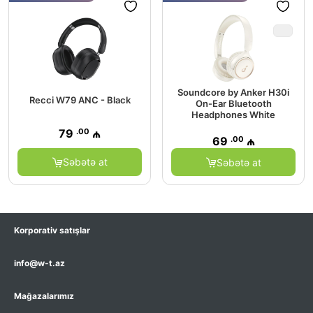
Soundcore by Anker H30i
Recci W79 ANC - Black
On-Ear Bluetooth
Headphones White
.00
79
₼
.00
69
₼
Səbətə at
Səbətə at
Korporativ satışlar
info@w-t.az
Mağazalarımız