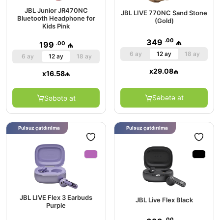
JBL Junior JR470NC
JBL LIVE 770NC Sand Stone
Bluetooth Headphone for
(Gold)
Kids Pink
.00
349
₼
.00
199
₼
6 ay
12 ay
18 ay
6 ay
12 ay
18 ay
x
29.08
₼
x
16.58
₼
Səbətə at
Səbətə at
Pulsuz çatdırılma
Pulsuz çatdırılma
JBL LIVE Flex 3 Earbuds
JBL Live Flex Black
Purple
.00