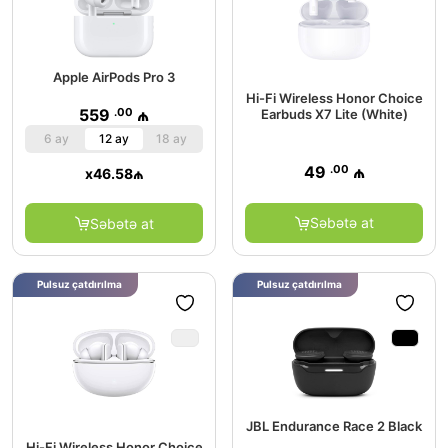
Apple AirPods Pro 3
Hi-Fi Wireless Honor Choice
.00
559
₼
Earbuds X7 Lite (White)
6 ay
12 ay
18 ay
.00
49
₼
x
46.58
₼
Səbətə at
Səbətə at
Pulsuz çatdırılma
Pulsuz çatdırılma
JBL Endurance Race 2 Black
Hi-Fi Wireless Honor Choice