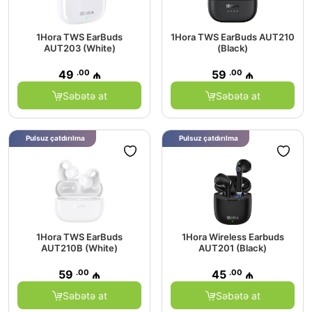
1Hora TWS EarBuds
1Hora TWS EarBuds AUT210
AUT203 (White)
(Black)
.00
.00
49
₼
59
₼
Səbətə at
Səbətə at
Pulsuz çatdırılma
Pulsuz çatdırılma
1Hora TWS EarBuds
1Hora Wireless Earbuds
AUT210B (White)
AUT201 (Black)
.00
.00
59
₼
45
₼
Səbətə at
Səbətə at