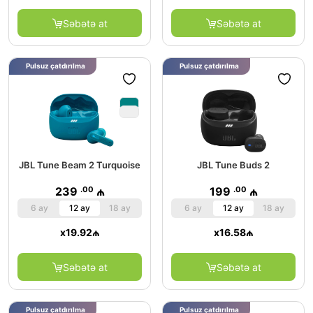
Səbətə at
Səbətə at
Pulsuz çatdırılma
Pulsuz çatdırılma
JBL Tune Beam 2 Turquoise
JBL Tune Buds 2
.00
.00
239
₼
199
₼
6 ay
12 ay
18 ay
6 ay
12 ay
18 ay
x
19.92
₼
x
16.58
₼
Səbətə at
Səbətə at
Pulsuz çatdırılma
Pulsuz çatdırılma