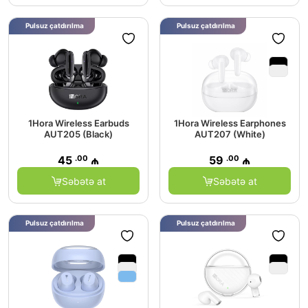
Pulsuz çatdırılma
Pulsuz çatdırılma
1Hora Wireless Earbuds
1Hora Wireless Earphones
AUT205 (Black)
AUT207 (White)
.00
.00
45
₼
59
₼
Səbətə at
Səbətə at
Pulsuz çatdırılma
Pulsuz çatdırılma