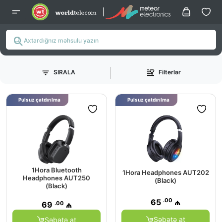
SIRALA
Filterlər
Pulsuz çatdırılma
Pulsuz çatdırılma
1Hora Bluetooth
1Hora Headphones AUT202
Headphones AUT250
(Black)
(Black)
.00
65
₼
.00
69
₼
Səbətə at
Səbətə at