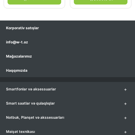
Korporativ satışlar
info@w-t.az
Mağazalarımız
Haqqımızda
+
Smartfonlar və aksessuarlar
+
Smart saatlar və qulaqlıqlar
+
Notbuk, Planşet və akssesuarları
+
Məişət texnikası