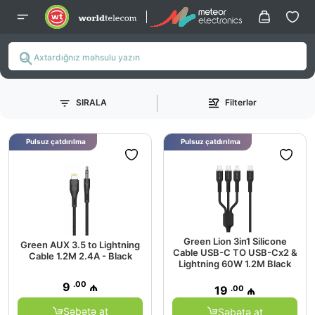
SIRALA
Filterlər
Pulsuz çatdırılma
Pulsuz çatdırılma
Green Lion 3in1 Silicone
Green AUX 3.5 to Lightning
Cable USB-C TO USB-Cx2 &
Cable 1.2M 2.4A - Black
Lightning 60W 1.2M Black
.00
9
₼
.00
19
₼
Səbətə at
Səbətə at