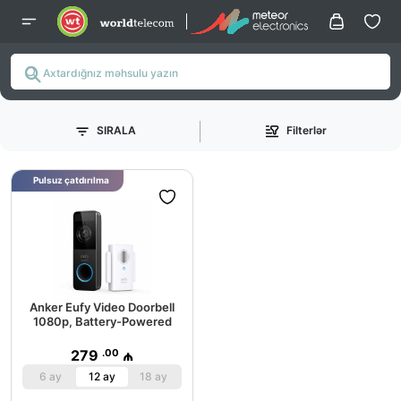
SIRALA
Filterlər
Pulsuz çatdırılma
Anker Eufy Video Doorbell
1080p, Battery-Powered
.00
279
₼
6 ay
12 ay
18 ay