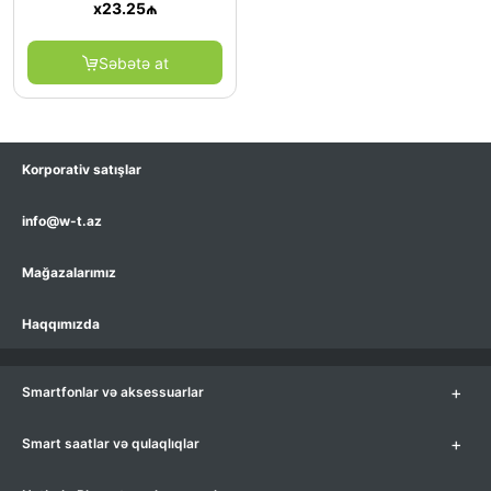
x
23.25
₼
Səbətə at
Korporativ satışlar
info@w-t.az
Mağazalarımız
Haqqımızda
+
Smartfonlar və aksessuarlar
+
Smart saatlar və qulaqlıqlar