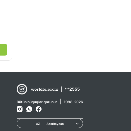
|
**2555
|
Bütün hüquqlar qorunur
1998-2026
AZ
|
Azərbaycan