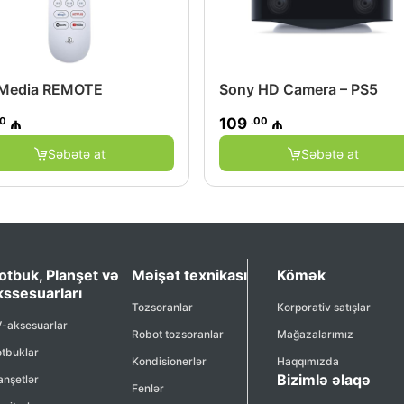
Media REMOTE
Sony HD Camera – PS5
00
.00
₼
109
₼
Səbətə at
Səbətə at
otbuk, Planşet və
Məişət texnikası
Kömək
kssesuarları
Tozsoranlar
Korporativ satışlar
-aksesuarlar
Robot tozsoranlar
Mağazalarımız
tbuklar
Kondisionerlər
Haqqımızda
Bizimlə əlaqə
anşetlər
Fenlər