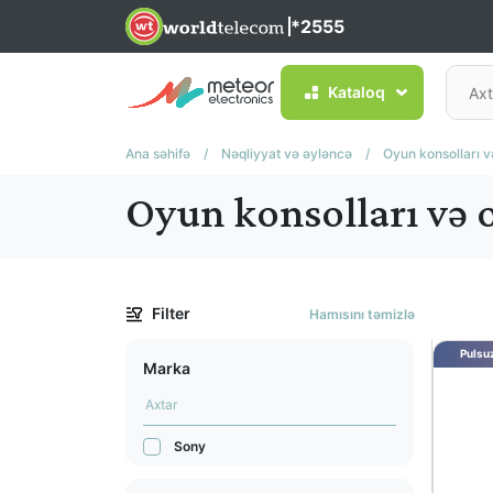
*2555
Kataloq
Ana səhifə
/
Nəqliyyat və əyləncə
/
Oyun konsolları v
Oyun konsolları və 
Filter
Hamısını təmizlə
Pulsuz
Marka
Sony