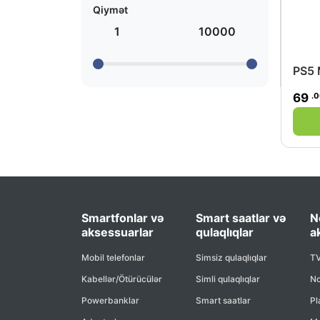
Qiymət
1
10000
PS5 
.
69
Smartfonlar və
Smart saatlar və
N
aksessuarlar
qulaqlıqlar
a
Mobil telefonlar
Simsiz qulaqlıqlar
TV
Kabellər/Ötürücülər
Simli qulaqlıqlar
No
Powerbanklar
Smart saatlar
Pl