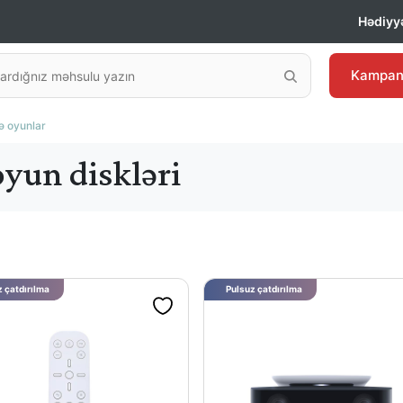
Hədiyyə
Kampan
ə oyunlar
oyun diskləri
 çatdırılma
Pulsuz çatdırılma