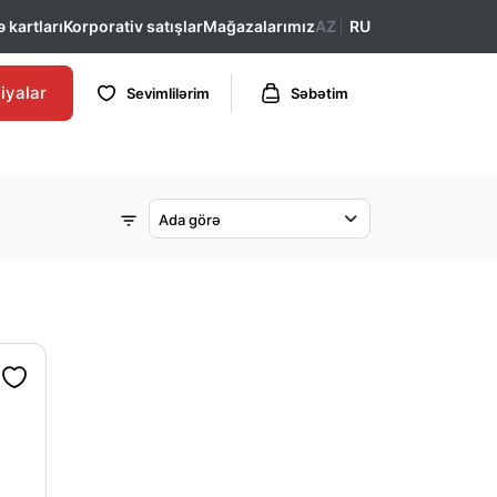
 kartları
Korporativ satışlar
Mağazalarımız
AZ
RU
iyalar
Sevimlilərim
Səbətim
Ada görə