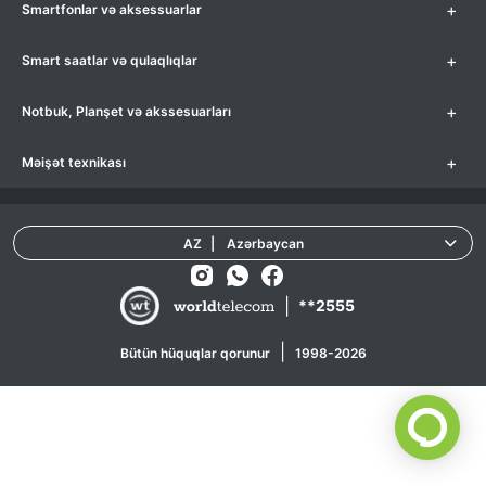
+
Smartfonlar və aksessuarlar
+
Smart saatlar və qulaqlıqlar
+
Notbuk, Planşet və akssesuarları
+
Məişət texnikası
AZ
|
Azərbaycan
|
**2555
|
Bütün hüquqlar qorunur
1998-2026