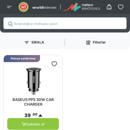
SIRALA
Filterlər
Pulsuz çatdırılma
BASEUS PPS 30W CAR
CHARGER
.00
39
₼
Səbətə at