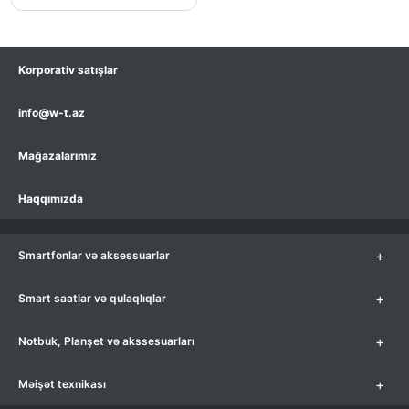
Korporativ satışlar
info@w-t.az
Mağazalarımız
Haqqımızda
+
Smartfonlar və aksessuarlar
+
Smart saatlar və qulaqlıqlar
+
Notbuk, Planşet və akssesuarları
+
Məişət texnikası