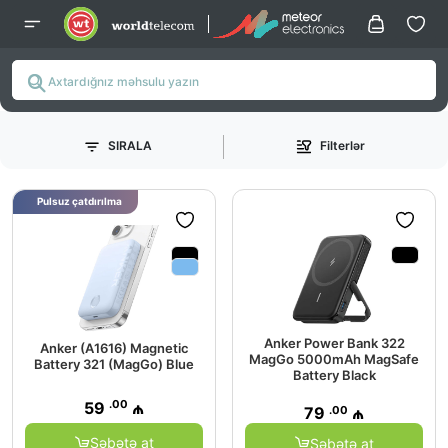
SIRALA
Filterlər
Pulsuz çatdırılma
Anker Power Bank 322
Anker (A1616) Magnetic
MagGo 5000mAh MagSafe
Battery 321 (MagGo) Blue
Battery Black
.00
59
₼
.00
79
₼
Səbətə at
Səbətə at