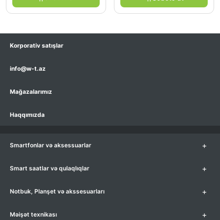
Korporativ satışlar
info@w-t.az
Mağazalarımız
Haqqımızda
+
Smartfonlar və aksessuarlar
+
Smart saatlar və qulaqlıqlar
+
Notbuk, Planşet və akssesuarları
+
Məişət texnikası