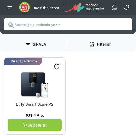
SIRALA
Filterlər
Pulsuz çatdırılma
Eufy Smart Scale P2
.00
69
₼
Səbətə at