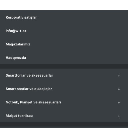
Korporativ satışlar
info@w-t.az
Mağazalarımız
Haqqımızda
+
Smartfonlar və aksessuarlar
+
Smart saatlar və qulaqlıqlar
+
Notbuk, Planşet və akssesuarları
+
Məişət texnikası