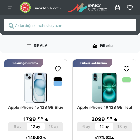
SIRALA
Filterlər
Pulsuz çatdırılma
Pulsuz çatdırılma
Apple iPhone 15 128 GB Blue
Apple iPhone 16 128 GB Teal
.00
.00
1799
₼
2099
₼
6 ay
12 ay
18 ay
6 ay
12 ay
18 ay
x
149.92
₼
x
174.92
₼