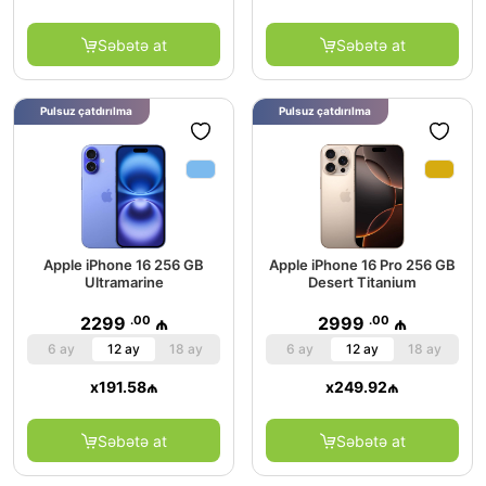
Səbətə at
Səbətə at
Pulsuz çatdırılma
Pulsuz çatdırılma
Apple iPhone 16 256 GB
Apple iPhone 16 Pro 256 GB
Ultramarine
Desert Titanium
.00
.00
2299
₼
2999
₼
6 ay
12 ay
18 ay
6 ay
12 ay
18 ay
x
191.58
₼
x
249.92
₼
Səbətə at
Səbətə at