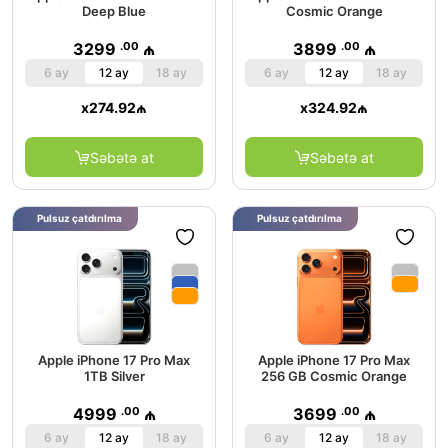
Deep Blue
Cosmic Orange
.00
.00
3299
₼
3899
₼
6 ay
12 ay
18 ay
6 ay
12 ay
18 ay
x
274.92
₼
x
324.92
₼
Səbətə at
Səbətə at
Pulsuz çatdırılma
Pulsuz çatdırılma
Apple iPhone 17 Pro Max
Apple iPhone 17 Pro Max
1TB Silver
256 GB Cosmic Orange
.00
.00
4999
₼
3699
₼
6 ay
12 ay
18 ay
6 ay
12 ay
18 ay