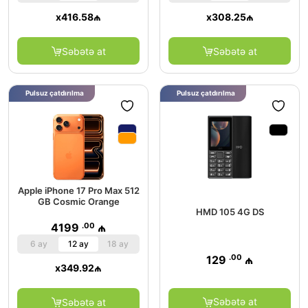
x
416.58
₼
x
308.25
₼
Səbətə at
Səbətə at
Pulsuz çatdırılma
Pulsuz çatdırılma
Apple iPhone 17 Pro Max 512
GB Cosmic Orange
HMD 105 4G DS
.00
4199
₼
6 ay
12 ay
18 ay
.00
129
₼
x
349.92
₼
Səbətə at
Səbətə at