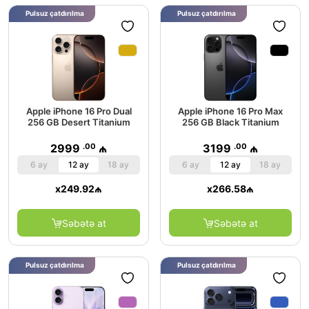
Pulsuz çatdırılma
Pulsuz çatdırılma
Apple iPhone 16 Pro Dual
Apple iPhone 16 Pro Max
256 GB Desert Titanium
256 GB Black Titanium
.00
.00
2999
₼
3199
₼
6 ay
12 ay
18 ay
6 ay
12 ay
18 ay
x
249.92
₼
x
266.58
₼
Səbətə at
Səbətə at
Pulsuz çatdırılma
Pulsuz çatdırılma