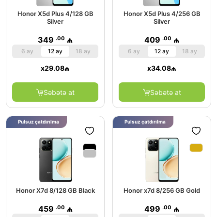
Honor X5d Plus 4/128 GB
Honor X5d Plus 4/256 GB
Silver
Silver
.00
.00
349
₼
409
₼
6 ay
12 ay
18 ay
6 ay
12 ay
18 ay
x
29.08
₼
x
34.08
₼
Səbətə at
Səbətə at
Pulsuz çatdırılma
Pulsuz çatdırılma
Honor X7d 8/128 GB Black
Honor x7d 8/256 GB Gold
.00
.00
459
₼
499
₼