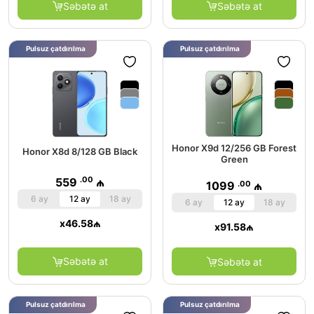
Səbətə at
Səbətə at
Pulsuz çatdırılma
Pulsuz çatdırılma
Honor X9d 12/256 GB Forest
Honor X8d 8/128 GB Black
Green
.00
559
₼
.00
1099
₼
6 ay
12 ay
18 ay
6 ay
12 ay
18 ay
x
46.58
₼
x
91.58
₼
Səbətə at
Səbətə at
Pulsuz çatdırılma
Pulsuz çatdırılma