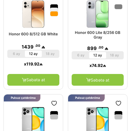
Honor 600 Lite 8/256 GB
Honor 600 8/512 GB White
Gray
.00
1439
₼
.00
899
₼
6 ay
12 ay
18 ay
6 ay
12 ay
18 ay
x
119.92
₼
x
74.92
₼
Səbətə at
Səbətə at
Pulsuz çatdırılma
Pulsuz çatdırılma