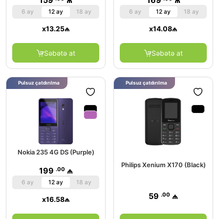
159
₼
169
₼
6 ay
12 ay
18 ay
6 ay
12 ay
18 ay
x
13.25
₼
x
14.08
₼
Səbətə at
Səbətə at
Pulsuz çatdırılma
Pulsuz çatdırılma
Nokia 235 4G DS (Purple)
Philips Xenium X170 (Black)
.00
199
₼
6 ay
12 ay
18 ay
.00
59
₼
x
16.58
₼