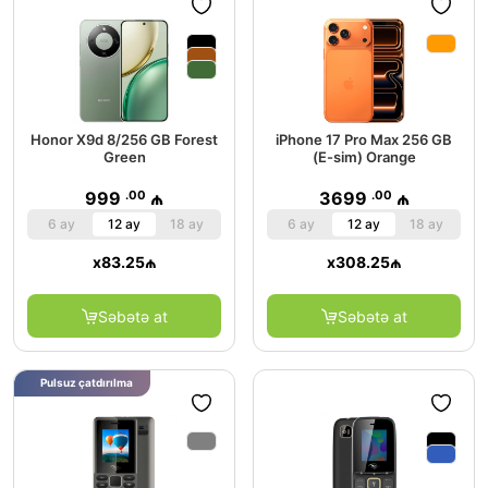
Honor X9d 8/256 GB Forest
iPhone 17 Pro Max 256 GB
Green
(E-sim) Orange
.00
.00
999
₼
3699
₼
6 ay
12 ay
18 ay
6 ay
12 ay
18 ay
x
83.25
₼
x
308.25
₼
Səbətə at
Səbətə at
Pulsuz çatdırılma