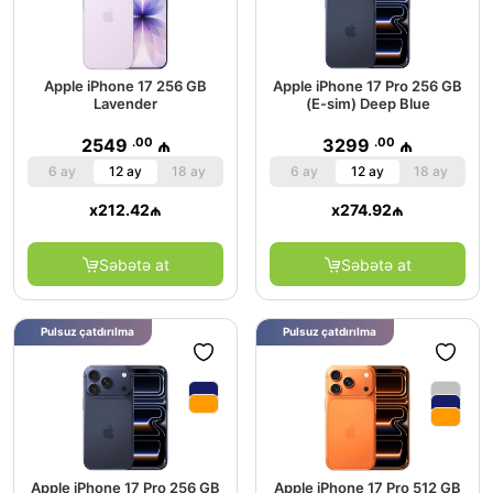
Apple iPhone 17 256 GB
Apple iPhone 17 Pro 256 GB
Lavender
(E-sim) Deep Blue
.00
.00
2549
₼
3299
₼
6 ay
12 ay
18 ay
6 ay
12 ay
18 ay
x
212.42
₼
x
274.92
₼
Səbətə at
Səbətə at
Pulsuz çatdırılma
Pulsuz çatdırılma
Apple iPhone 17 Pro 256 GB
Apple iPhone 17 Pro 512 GB