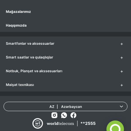
Mağazalarımız
Haqqımızda
+
Smartfonlar və aksessuarlar
+
Smart saatlar və qulaqlıqlar
+
Notbuk, Planşet və akssesuarları
+
Məişət texnikası
AZ
|
Azərbaycan
|
**2555