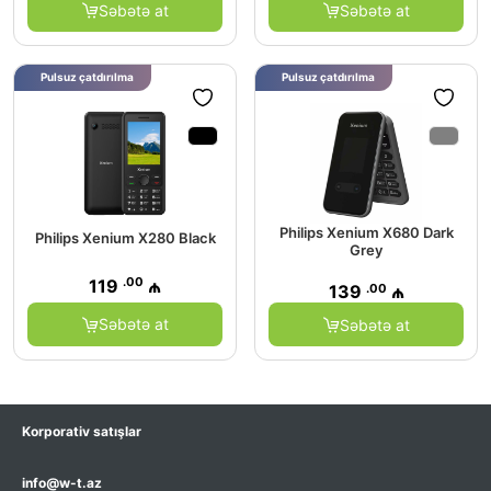
Səbətə at
Səbətə at
Pulsuz çatdırılma
Pulsuz çatdırılma
Philips Xenium X680 Dark
Philips Xenium X280 Black
Grey
.00
119
₼
.00
139
₼
Səbətə at
Səbətə at
Korporativ satışlar
info@w-t.az