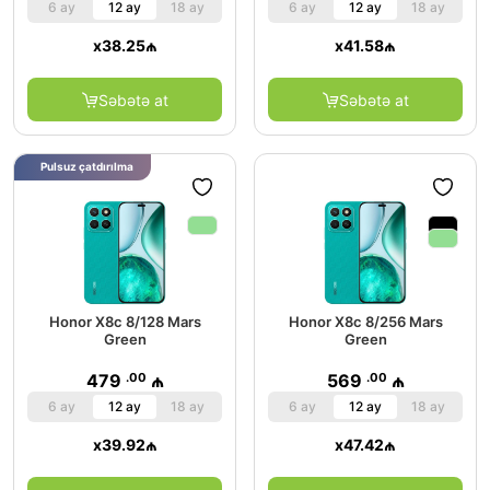
6 ay
12 ay
18 ay
6 ay
12 ay
18 ay
x
38.25
₼
x
41.58
₼
Səbətə at
Səbətə at
Pulsuz çatdırılma
Honor X8c 8/128 Mars
Honor X8c 8/256 Mars
Green
Green
.00
.00
479
₼
569
₼
6 ay
12 ay
18 ay
6 ay
12 ay
18 ay
x
39.92
₼
x
47.42
₼