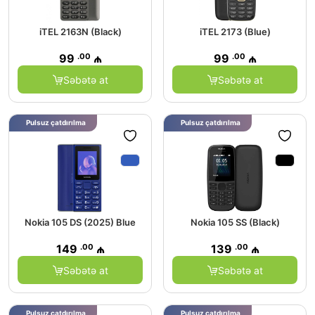
iTEL 2163N (Black)
iTEL 2173 (Blue)
.00
.00
99
₼
99
₼
Səbətə at
Səbətə at
Pulsuz çatdırılma
Pulsuz çatdırılma
Nokia 105 DS (2025) Blue
Nokia 105 SS (Black)
.00
.00
149
₼
139
₼
Səbətə at
Səbətə at
Pulsuz çatdırılma
Pulsuz çatdırılma