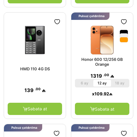
Pulsuz çatdırılma
Honor 600 12/256 GB
Orange
HMD 110 4G DS
.00
1319
₼
6 ay
12 ay
18 ay
.00
139
₼
x
109.92
₼
Səbətə at
Səbətə at
Pulsuz çatdırılma
Pulsuz çatdırılma