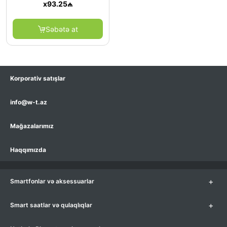
x
93.25
₼
Səbətə at
Korporativ satışlar
info@w-t.az
Mağazalarımız
Haqqımızda
+
Smartfonlar və aksessuarlar
+
Smart saatlar və qulaqlıqlar