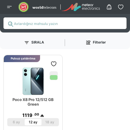
SIRALA
Filterlər
Pulsuz çatdırılma
Poco X8 Pro 12/512 GB
Green
.00
1119
₼
6 ay
12 ay
18 ay