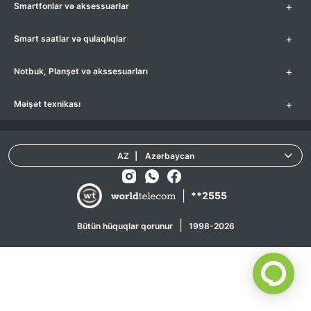
+
Smartfonlar və aksessuarlar
+
Smart saatlar və qulaqlıqlar
+
Notbuk, Planşet və akssesuarları
+
Məişət texnikası
AZ
|
Azərbaycan
|
**2555
|
Bütün hüquqlar qorunur
1998-2026