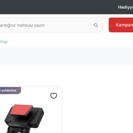
Hədiyyə
Kampan
logy
 çatdırılma