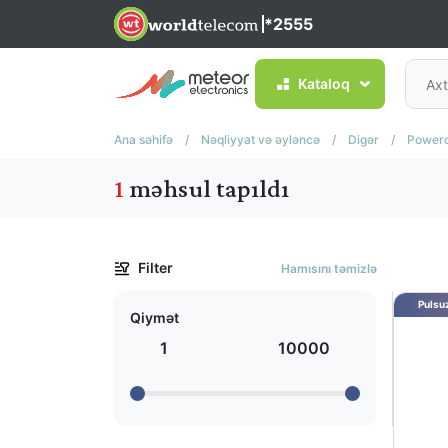
*2555
Kataloq
Ana səhifə
/
Nəqliyyat və əyləncə
/
Digər
/
Powero
1
məhsul tapıldı
Filter
Hamısını təmizlə
Pulsuz
Qiymət
1
10000