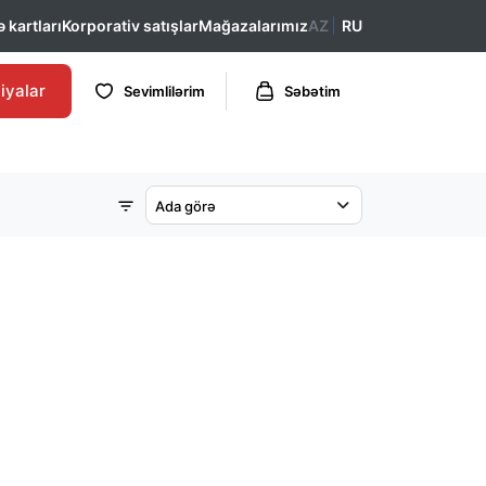
 kartları
Korporativ satışlar
Mağazalarımız
AZ
RU
iyalar
Sevimlilərim
Səbətim
Ada görə