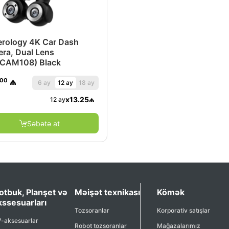
rology 4K Car Dash
ra, Dual Lens
CAM108) Black
.00
₼
6 ay
12 ay
18 ay
x
13.25
₼
12 ay
Səbətə at
otbuk, Planşet və
Məişət texnikası
Kömək
kssesuarları
Tozsoranlar
Korporativ satışlar
-aksesuarlar
Robot tozsoranlar
Mağazalarımız