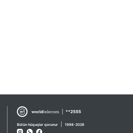
|
**2555
|
Bütün hüquqlar qorunur
1998-2026