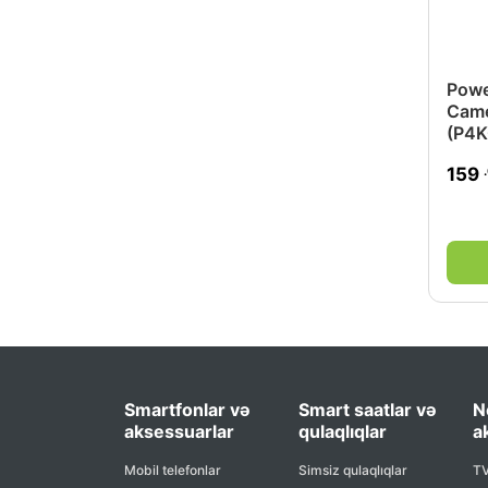
Powe
Came
(P4K
159
Smartfonlar və
Smart saatlar və
N
aksessuarlar
qulaqlıqlar
a
Mobil telefonlar
Simsiz qulaqlıqlar
TV