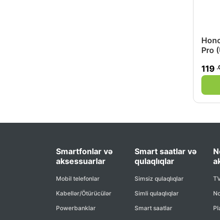
Hono
Pro 
.
119
Smartfonlar və
Smart saatlar və
N
aksessuarlar
qulaqlıqlar
a
Mobil telefonlar
Simsiz qulaqlıqlar
TV
Kabellər/Ötürücülər
Simli qulaqlıqlar
No
Powerbanklar
Smart saatlar
Pl