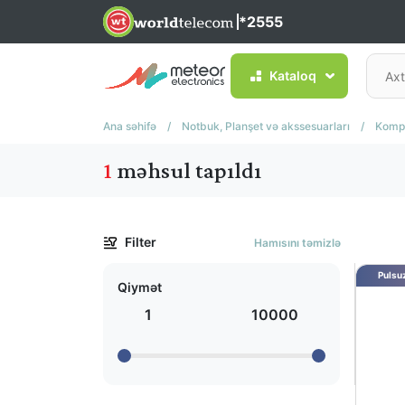
*2555
Kataloq
Ana səhifə
/
Notbuk, Planşet və akssesuarları
/
Kompü
1
məhsul tapıldı
Filter
Hamısını təmizlə
Pulsuz
Qiymət
1
10000