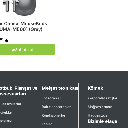
r Choice MouseBuds
(UMA-ME00) (Gray)
00
₼
Səbətə at
otbuk, Planşet və
Məişət texnikası
Kömək
kssesuarları
Tozsoranlar
Korporativ satışlar
-aksesuarlar
Robot tozsoranlar
Mağazalarımız
tbuklar
Kondisionerlər
Haqqımızda
Bizimlə əlaqə
anşetlər
Fenlər