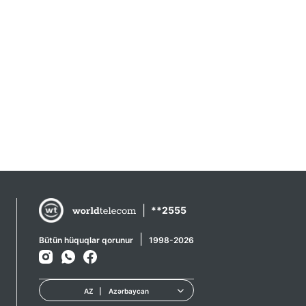
|
**2555
|
Bütün hüquqlar qorunur
1998-2026
AZ
|
Azərbaycan