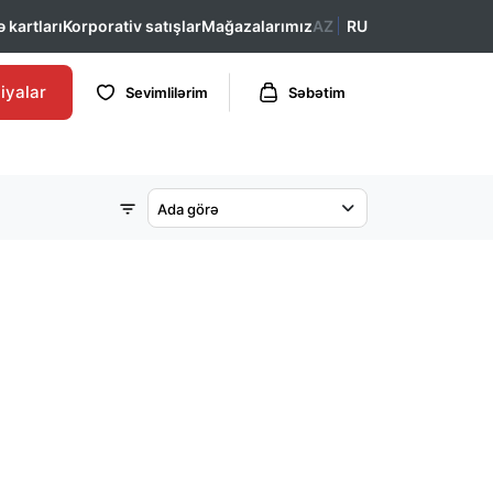
 kartları
Korporativ satışlar
Mağazalarımız
AZ
RU
iyalar
Sevimlilərim
Səbətim
Ada görə