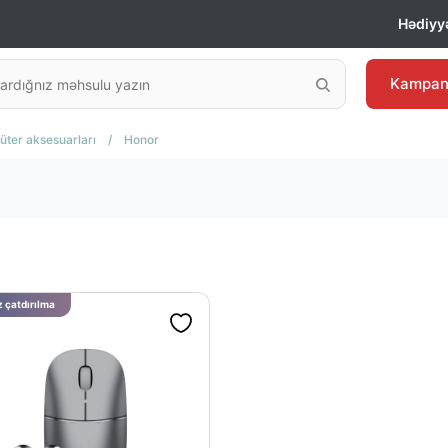
Hədiyyə
Kampan
ter aksesuarları
/
Honor
 çatdırılma