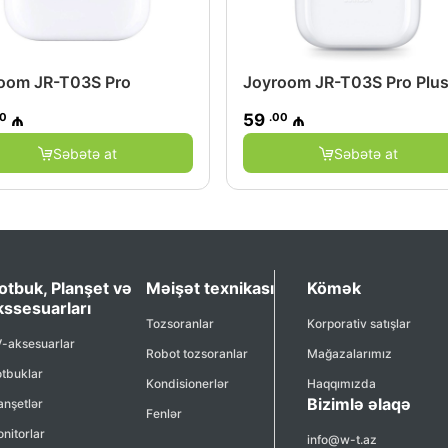
oom JR-T03S Pro
Joyroom JR-T03S Pro Plu
00
.00
₼
59
₼
Səbətə at
Səbətə at
otbuk, Planşet və
Məişət texnikası
Kömək
kssesuarları
Tozsoranlar
Korporativ satışlar
-aksesuarlar
Robot tozsoranlar
Mağazalarımız
tbuklar
Kondisionerlər
Haqqımızda
Bizimlə əlaqə
anşetlər
Fenlər
nitorlar
info@w-t.az