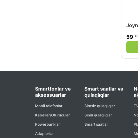
Joyr
.
59
Smartfonlar və
Smart saatlar və
N
aksessuarlar
qulaqlıqlar
a
Mobil telefonlar
Simsiz qulaqlıqlar
TV
Kabellər/Ötürücülər
Simli qulaqlıqlar
No
Powerbanklar
Smart saatlar
Pl
Adapterlər
Mo