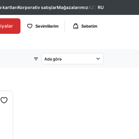
 kartları
Korporativ satışlar
Mağazalarımız
AZ
RU
iyalar
Sevimlilərim
Səbətim
Ada görə