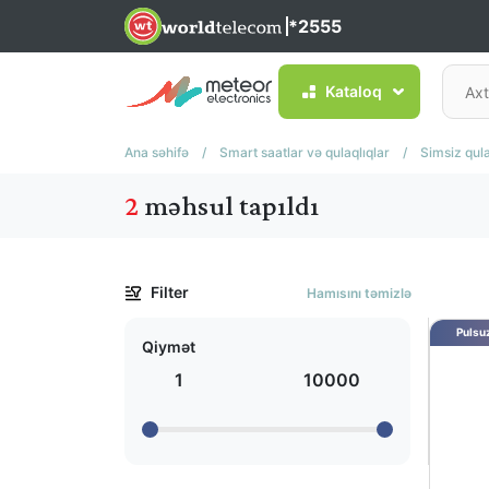
*2555
Kataloq
Ana səhifə
/
Smart saatlar və qulaqlıqlar
/
Simsiz qula
2
məhsul tapıldı
Filter
Hamısını təmizlə
Pulsuz
Qiymət
1
10000