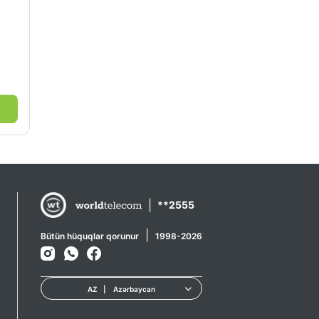
s
|
**2555
|
Bütün hüquqlar qorunur
1998-2026
AZ
|
Azərbaycan