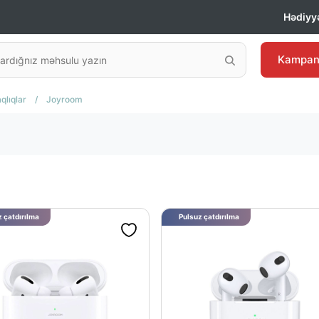
Hədiyyə
Kampan
qlıqlar
/
Joyroom
 çatdırılma
Pulsuz çatdırılma