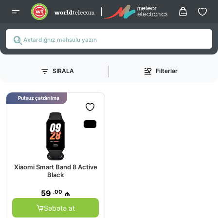
SIRALA
Filterlər
Pulsuz çatdırılma
Xiaomi Smart Band 8 Active
Black
.00
59
₼
Səbətə at