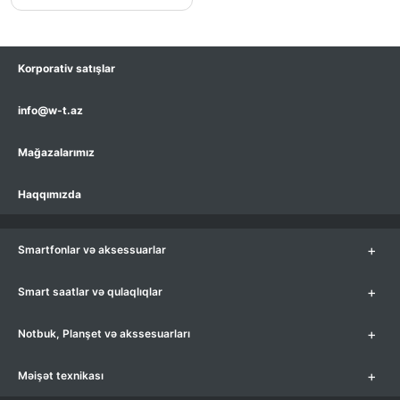
Korporativ satışlar
info@w-t.az
Mağazalarımız
Haqqımızda
+
Smartfonlar və aksessuarlar
+
Smart saatlar və qulaqlıqlar
+
Notbuk, Planşet və akssesuarları
+
Məişət texnikası