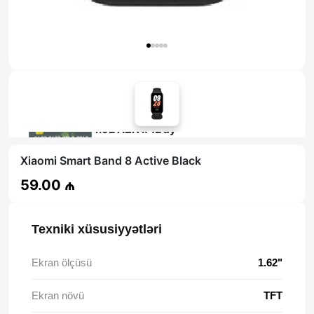
Məsləhət al
4.92 AZN x 12 ay
tamkart ilə 12 aya faizsiz ödə!
Xiaomi Smart Band 8 Active Black
59.00 ₼
Texniki xüsusiyyətləri
Ekran ölçüsü
1.62"
Ekran növü
TFT