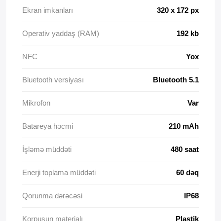
Ekran imkanları
320 x 172 px
Operativ yaddaş (RAM)
192 kb
NFC
Yox
Bluetooth versiyası
Bluetooth 5.1
Mikrofon
Var
Batareya həcmi
210 mAh
İşləmə müddəti
480 saat
Enerji toplama müddəti
60 dəq
Qorunma dərəcəsi
IP68
Korpusun materialı
Plastik