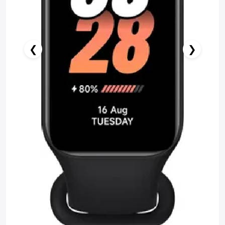
❮
❯
️ İndi al
Səbətə at
Pulsuz çatdırılma
Zəmanət: 1il