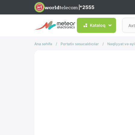
*2555
Kataloq
Ana səhifə
/
Portativ səsucaldıcılar
/
Nəqliyyat və əy