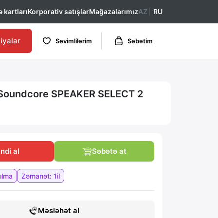
 kartları
Korporativ satışlar
Mağazalarımız
AZ
RU
iyalar
Sevimlilərim
Səbətim
Soundcore SPEAKER SELECT 2
 İndi al
Səbətə at
ılma
Zəmanət: 1il
Məsləhət al