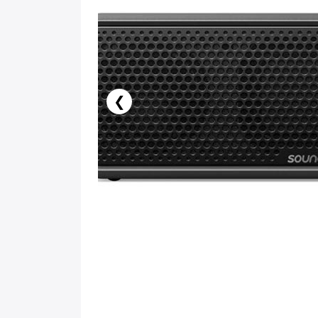
5.50 AZN x 18 ay
birbank kartı ilə 18 aya faizsiz ödə!
❮