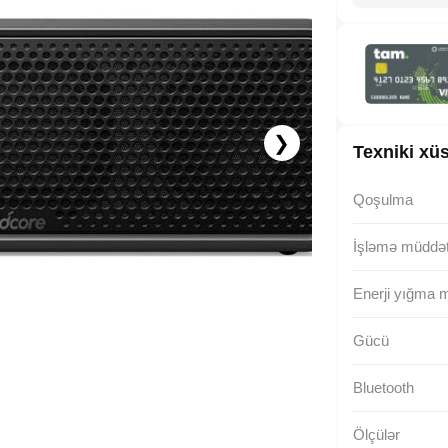
8.25 AZN x 12 ay
albalikart ilə 12 aya faizsiz ödə!
❯
Texniki xüs
Qoşulma
İşləmə müddət
Enerji yığma 
Gücü
Bluetooth
Ölçülər