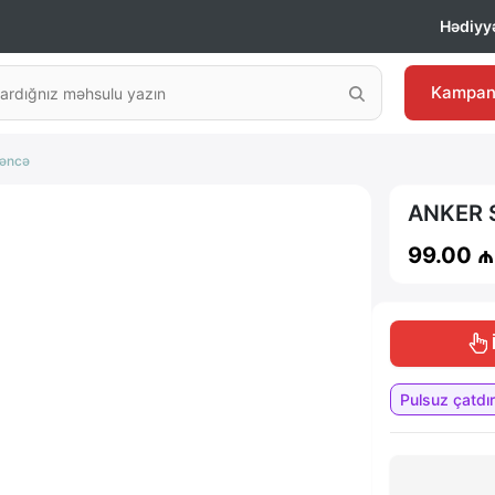
Hədiyyə
Kampan
ləncə
ANKER 
99.00 ₼
️
Pulsuz çatdır