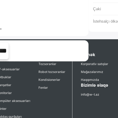
Çəki
İstehsalçı ölkə
otbuk, Planşet və
Məişət texnikası
Kömək
kssesuarları
Tozsoranlar
Korporativ satışlar
-aksesuarlar
Robot tozsoranlar
Mağazalarımız
tbuklar
Kondisionerlər
Haqqımızda
Bizimlə əlaqə
anşetlər
Fenlər
nitorlar
info@w-t.az
mpüter aksesuarları
inter
ddaş qurğuları