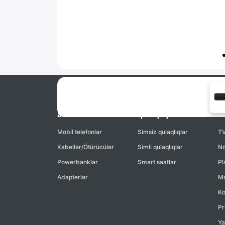
Smartfonlar və
Smart saatlar və
N
aksessuarlar
qulaqlıqlar
a
Mobil telefonlar
Simsiz qulaqlıqlar
TV
Kabellər/Ötürücülər
Simli qulaqlıqlar
No
Powerbanklar
Smart saatlar
Pl
Adapterlər
Mo
Ko
Pr
Ya