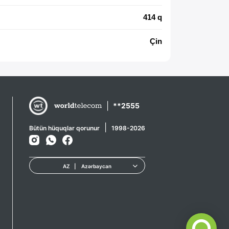
414 q
Çin
|
**2555
|
Bütün hüquqlar qorunur
1998-2026
AZ
|
Azərbaycan