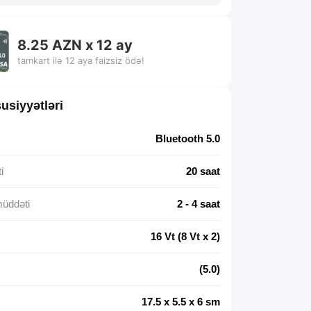
8.25 AZN x 12 ay
tamkart ilə 12 aya faizsiz ödə!
usiyyətləri
Bluetooth 5.0
i
20 saat
müddəti
2 - 4 saat
16 Vt (8 Vt x 2)
(5.0)
17.5 x 5.5 x 6 sm