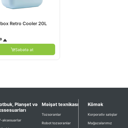
rbox Retro Cooler 20L
00
₼
Səbətə at
otbuk, Planşet və
Məişət texnikası
Kömək
kssesuarları
Tozsoranlar
Korporativ satışlar
-aksesuarlar
Robot tozsoranlar
Mağazalarımız