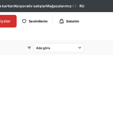
 kartları
Korporativ satışlar
Mağazalarımız
AZ
RU
iyalar
Sevimlilərim
Səbətim
Ada görə