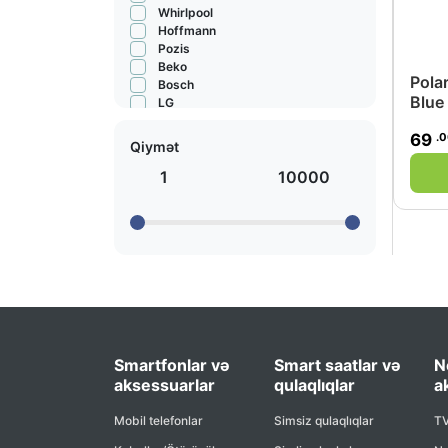
Whirlpool
Hoffmann
Pozis
Beko
Pola
Bosch
Blue
LG
.
69
Qiymət
1
10000
Smartfonlar və
Smart saatlar və
N
aksessuarlar
qulaqlıqlar
a
Mobil telefonlar
Simsiz qulaqlıqlar
TV