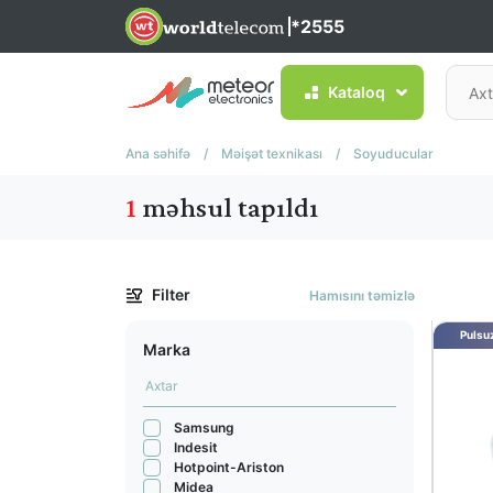
*2555
Kataloq
Ana səhifə
/
Məişət texnikası
/
Soyuducular
1
məhsul tapıldı
Filter
Hamısını təmizlə
Pulsuz
Marka
Samsung
Indesit
Hotpoint-Ariston
Midea