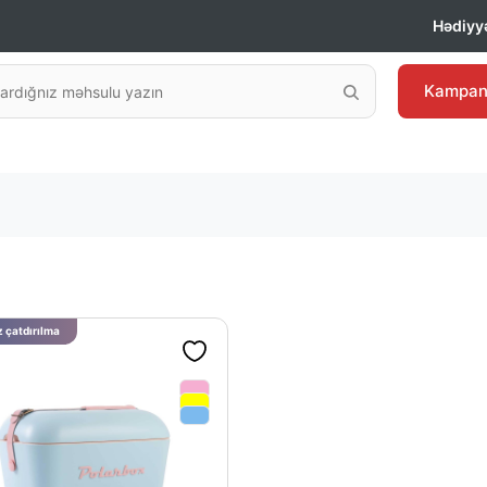
Hədiyyə
Kampan
 çatdırılma