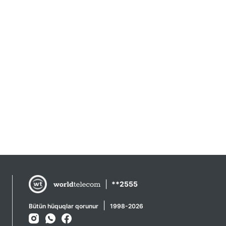
|
**2555
|
Bütün hüquqlar qorunur
1998-2026