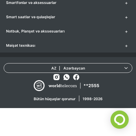
+
Smartfonlar və aksessuarlar
+
Smart saatlar və qulaqlıqlar
+
Notbuk, Planşet və akssesuarları
+
Məişət texnikası
AZ
|
Azərbaycan
|
**2555
|
Bütün hüquqlar qorunur
1998-2026