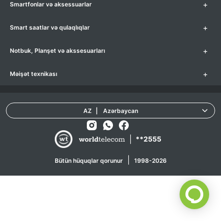
+
Smartfonlar və aksessuarlar
+
Smart saatlar və qulaqlıqlar
+
Notbuk, Planşet və akssesuarları
+
Məişət texnikası
AZ
|
Azərbaycan
|
**2555
|
Bütün hüquqlar qorunur
1998-2026