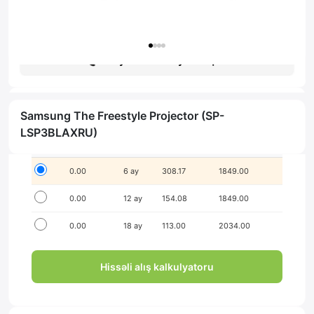
Гарантия: 1 год
Получить консультацию
Samsung The Freestyle Projector (SP-
İlkin ödənişsiz hissə-hissə ödə!
LSP3BLAXRU)
Seçim
İlkin ödəniş
Müddət
Aylıq ödəniş
Yekun məbləğ
0.00
6 ay
308.17
1849.00
0.00
12 ay
154.08
1849.00
0.00
18 ay
113.00
2034.00
Hissəli alış kalkulyatoru