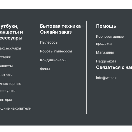
утбуки,
Бытовая техника -
Помощь
аншеты и
Онлайн заказ
Корпоративные
сессуары
Пылесосы
продажи
 аксессуары
Роботы пылесосы
Магазины
утбуки
Кондиционеры
Haqqımızda
аншеты
Связаться с н
Фены
ниторы
info@w-t.az
мпьютерные
сессуары
интеры
ешние накопители