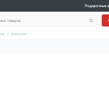
Подарочные 
ное
/
Green Lion