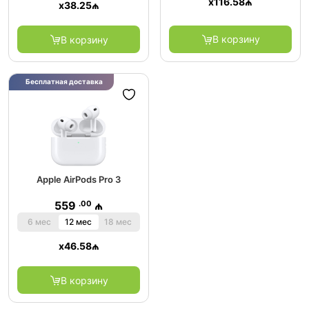
x
116.58
₼
x
38.25
₼
В корзину
В корзину
Бесплатная доставка
Apple AirPods Pro 3
.00
559
₼
6 мес
12 мес
18 мес
x
46.58
₼
В корзину