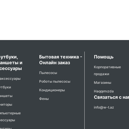
утбуки,
Бытовая техника -
Помощь
аншеты и
Онлайн заказ
Корпоративные
сессуары
Пылесосы
продажи
 аксессуары
Роботы пылесосы
Магазины
утбуки
Кондиционеры
Haqqımızda
аншеты
Связаться с н
Фены
ниторы
info@w-t.az
мпьютерные
сессуары
интеры