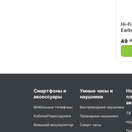
Hi-F
Earb
.
49
Смартфоны и
Умные часы и
Но
аксессуары
наушники
пл
ак
Мобильные телефоны
Беспроводные наушники
ТВ
Кабели/Переходники
Проводные наушники
Но
Внешний аккумулятор
Смарт часы
Пл