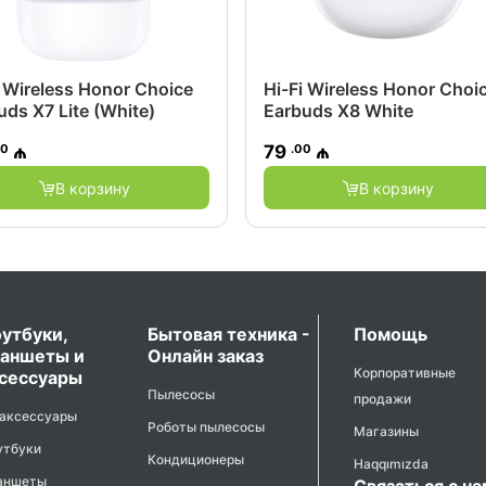
i Wireless Honor Choice
Hi-Fi Wireless Honor Choi
uds X7 Lite (White)
Earbuds X8 White
00
.00
₼
79
₼
В корзину
В корзину
утбуки,
Бытовая техника -
Помощь
аншеты и
Онлайн заказ
Корпоративные
сессуары
Пылесосы
продажи
 аксессуары
Роботы пылесосы
Магазины
утбуки
Кондиционеры
Haqqımızda
аншеты