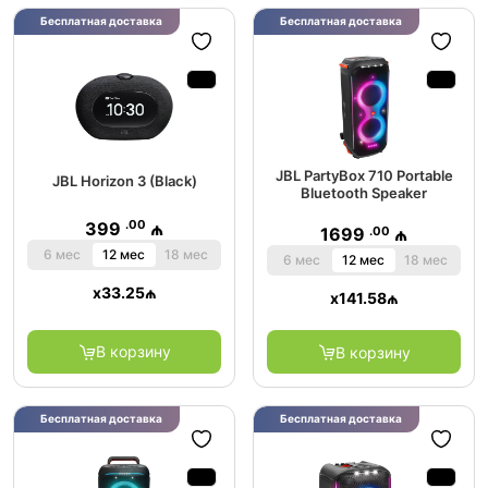
Бесплатная доставка
Бесплатная доставка
JBL PartyBox 710 Portable
JBL Horizon 3 (Black)
Bluetooth Speaker
.00
399
₼
.00
1699
₼
6 мес
12 мес
18 мес
6 мес
12 мес
18 мес
x
33.25
₼
x
141.58
₼
В корзину
В корзину
Бесплатная доставка
Бесплатная доставка