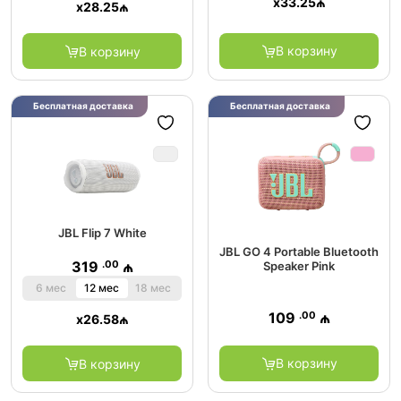
x
33.25
₼
x
28.25
₼
В корзину
В корзину
Бесплатная доставка
Бесплатная доставка
JBL Flip 7 White
JBL GO 4 Portable Bluetooth
.00
319
₼
Speaker Pink
6 мес
12 мес
18 мес
.00
109
₼
x
26.58
₼
В корзину
В корзину