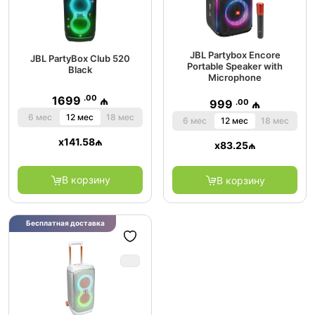
JBL Partybox Encore
JBL PartyBox Club 520
Portable Speaker with
Black
Microphone
.00
1699
₼
.00
999
₼
6 мес
12 мес
18 мес
6 мес
12 мес
18 мес
x
141.58
₼
x
83.25
₼
В корзину
В корзину
Бесплатная доставка