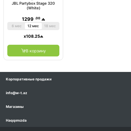
JBL Partybox Stage 320
(White)
.00
1299
₼
6 мес
12 мес
18 мес
x
108.25
₼
В корзину
Корпоративные продажи
info@w-t.az
Магазины
Haqqımızda