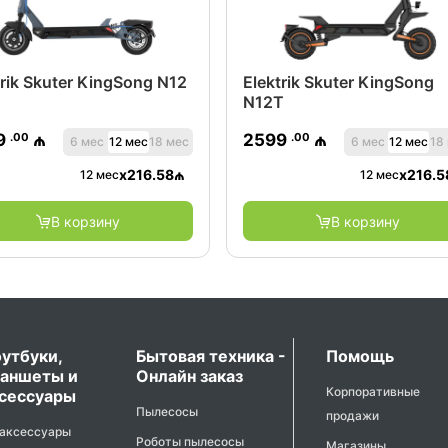
trik Skuter KingSong N12
Elektrik Skuter KingSong
N12T
.00
.00
9
₼
2599
₼
6 мес
12 мес
18 мес
6 мес
12 мес
18
x
216.58
₼
x
216.5
12 мес
12 мес
В корзину
В корзину
утбуки,
Бытовая техника -
Помощь
аншеты и
Онлайн заказ
Корпоративные
сессуары
Пылесосы
продажи
 аксессуары
Роботы пылесосы
Магазины