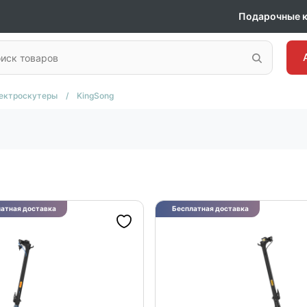
Подарочные 
ектроскутеры
/
KingSong
атная доставка
Бесплатная доставка