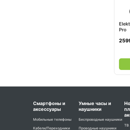
Elek
Pro
259
Смартфоны и
Умные часы и
Но
аксессуары
наушники
пл
ак
Мобильные телефоны
Беспроводные наушники
ТВ
Кабели/Переходники
Проводные наушники