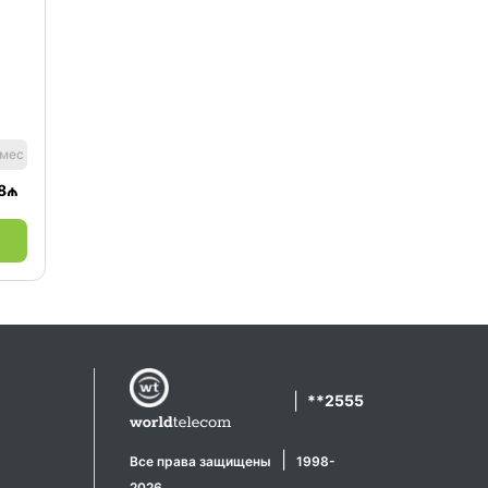
 мес
8
₼
|
**2555
|
Все права защищены
1998-
2026