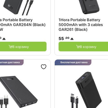
a Portable Battery
1Hora Portable Battery
0mAh GAR264N (Black)
5000mAh with 3 cables
5W
GAR261 (Black)
0
.00
₼
55
₼
В корзину
В корзину
атная доставка
Бесплатная доставка