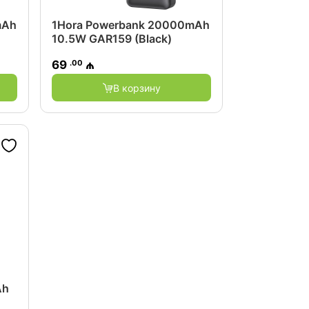
mAh
1Hora Powerbank 20000mAh
10.5W GAR159 (Black)
.00
69
₼
В корзину
Ah