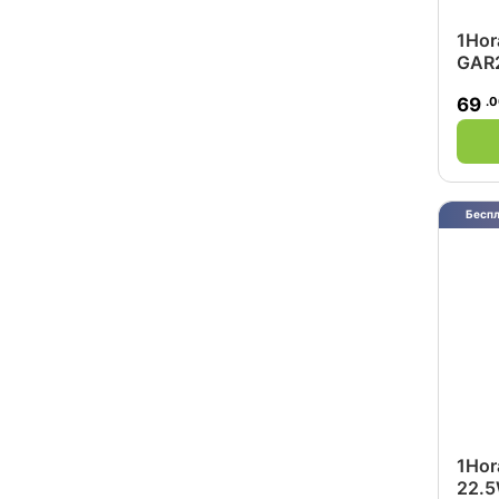
1Hor
GAR2
.
69
Беспл
1Ho
22.5