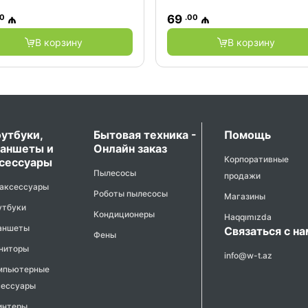
00
.00
₼
69
₼
В корзину
В корзину
утбуки,
Бытовая техника -
Помощь
аншеты и
Онлайн заказ
Корпоративные
сессуары
Пылесосы
продажи
 аксессуары
Роботы пылесосы
Магазины
утбуки
Кондиционеры
Haqqımızda
аншеты
Связаться с н
Фены
ниторы
info@w-t.az
мпьютерные
сессуары
интеры