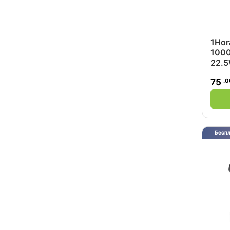
1Hor
1000
22.
.0
75
Беспл