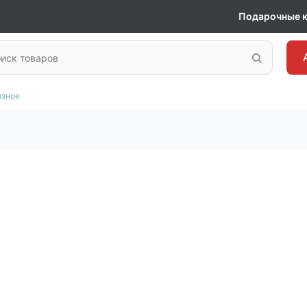
Подарочные 
азное