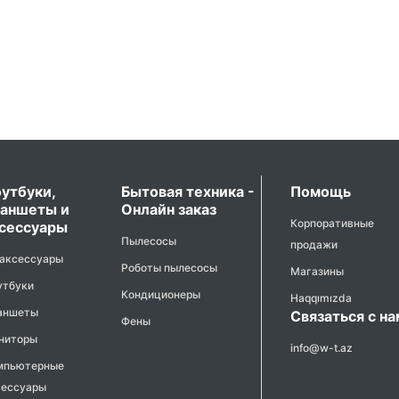
утбуки,
Бытовая техника -
Помощь
аншеты и
Онлайн заказ
Корпоративные
сессуары
Пылесосы
продажи
 аксессуары
Роботы пылесосы
Магазины
утбуки
Кондиционеры
Haqqımızda
аншеты
Связаться с н
Фены
ниторы
info@w-t.az
мпьютерные
сессуары