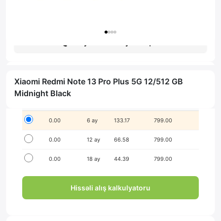
Гарантия: 1 год
Получить консультацию
Xiaomi Redmi Note 13 Pro Plus 5G 12/512 GB
İlkin ödənişsiz hissə-hissə ödə!
Midnight Black
Seçim
İlkin ödəniş
Müddət
Aylıq ödəniş
Yekun məbləğ
0.00
6 ay
133.17
799.00
0.00
12 ay
66.58
799.00
0.00
18 ay
44.39
799.00
Hissəli alış kalkulyatoru