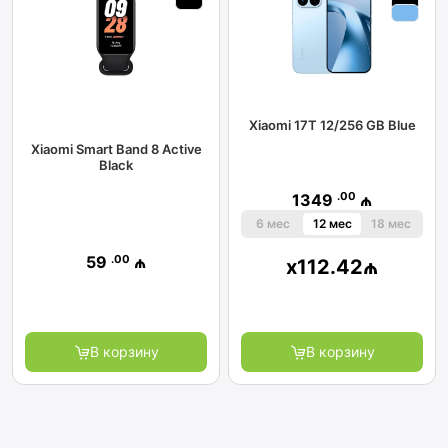
Xiaomi 17T 12/256 GB Blue
Xiaomi Smart Band 8 Active
Black
.00
1349
₼
6 мес
12 мес
18 мес
.00
59
₼
x
112.42
₼
В корзину
В корзину