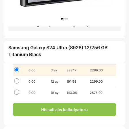
Гарантия: 1 год
Получить консультацию
Samsung Galaxy S24 Ultra (S928) 12/256 GB
İlkin ödənişsiz hissə-hissə ödə!
Titanium Black
Seçim
İlkin ödəniş
Müddət
Aylıq ödəniş
Yekun məbləğ
0.00
6 ay
383.17
2299.00
0.00
12 ay
191.58
2299.00
0.00
18 ay
143.06
2575.00
Hissəli alış kalkulyatoru