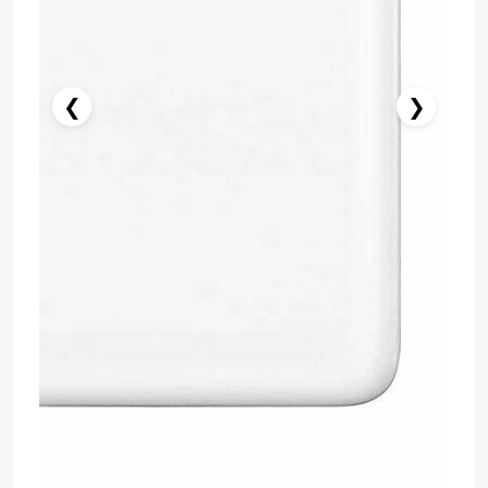
❮
❯
Нет в наличии