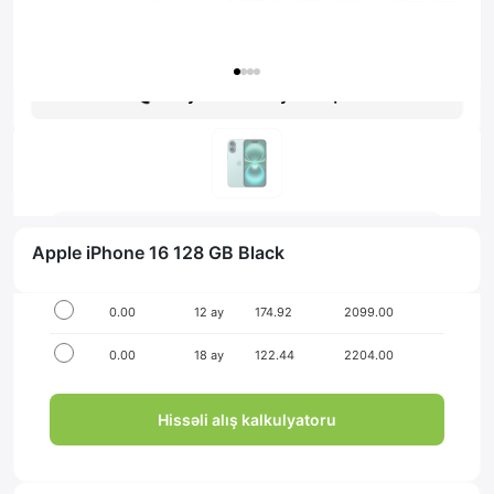
Гарантия: 1 год
Получить консультацию
İlkin ödənişsiz hissə-hissə ödə!
Seçim
İlkin ödəniş
Müddət
Aylıq ödəniş
Yekun məbləğ
Apple iPhone 16 128 GB Black
0.00
6 ay
349.83
2099.00
0.00
12 ay
174.92
2099.00
0.00
18 ay
122.44
2204.00
Hissəli alış kalkulyatoru