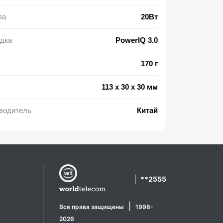
ла
20Вт
дка
PowerIQ 3.0
170 г
113 x 30 x 30 мм
водитель
Китай
|
**2555
|
Все права защищены
1998-
2026