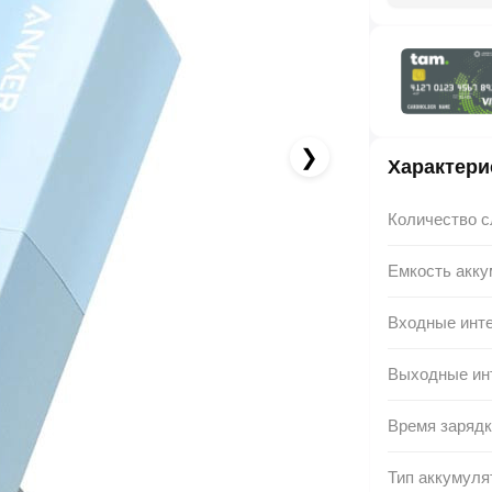
4.92 AZN x 12 ay
albalikart ilə 12 aya faizsiz ödə!
❯
Характери
Количество с
Емкость акку
Входные инт
Выходные ин
Время зарядк
Тип аккумуля