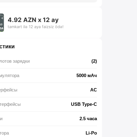
4.92 AZN x 12 ay
tamkart ilə 12 aya faizsiz ödə!
стики
лотов зарядки
(2)
мулятора
5000 мАч
ерфейсы
AC
терфейсы
USB Type-C
и
2.5 часа
тора
Li-Po