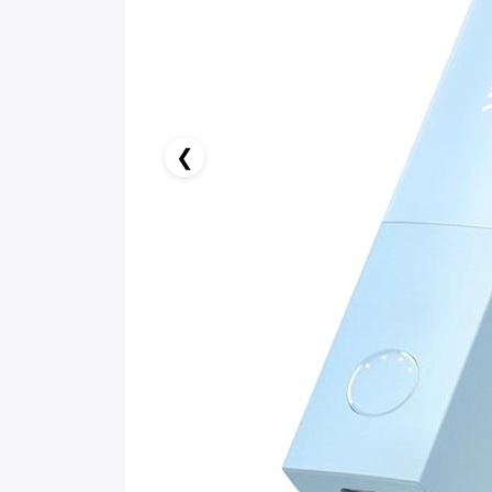
9.83 AZN x 6 ay
birbank kartı ilə 6 aya faizsiz ödə!
❮