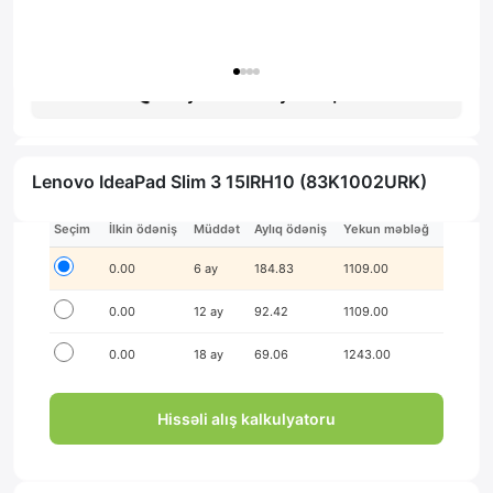
Гарантия: 1 год
Получить консультацию
Lenovo IdeaPad Slim 3 15IRH10 (83K1002URK)
İlkin ödənişsiz hissə-hissə ödə!
Seçim
İlkin ödəniş
Müddət
Aylıq ödəniş
Yekun məbləğ
0.00
6 ay
184.83
1109.00
0.00
12 ay
92.42
1109.00
0.00
18 ay
69.06
1243.00
Hissəli alış kalkulyatoru