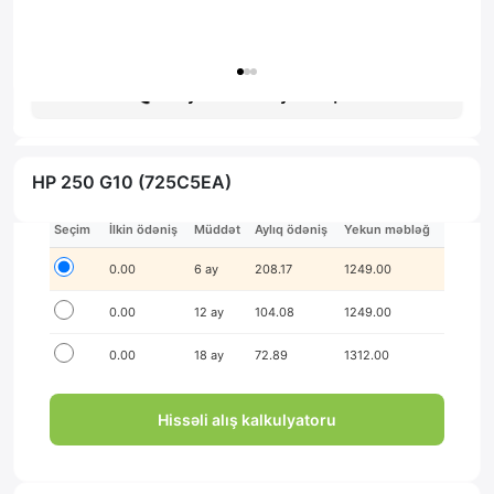
Гарантия: 1 год
Получить консультацию
HP 250 G10 (725C5EA)
İlkin ödənişsiz hissə-hissə ödə!
Seçim
İlkin ödəniş
Müddət
Aylıq ödəniş
Yekun məbləğ
0.00
6 ay
208.17
1249.00
0.00
12 ay
104.08
1249.00
0.00
18 ay
72.89
1312.00
Hissəli alış kalkulyatoru