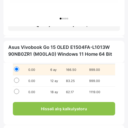
Гарантия: 1 год
Получить консультацию
Asus Vivobook Go 15 OLED E1504FA-L1013W
İlkin ödənişsiz hissə-hissə ödə!
90NB0ZR1 (M00LA0) Windows 11 Home 64 Bit
Seçim
İlkin ödəniş
Müddət
Aylıq ödəniş
Yekun məbləğ
0.00
6 ay
166.50
999.00
0.00
12 ay
83.25
999.00
0.00
18 ay
62.17
1119.00
Hissəli alış kalkulyatoru