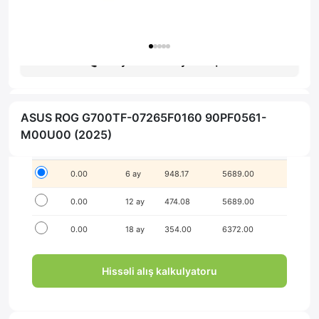
Гарантия: 1 год
Получить консультацию
ASUS ROG G700TF-07265F0160 90PF0561-
İlkin ödənişsiz hissə-hissə ödə!
M00U00 (2025)
Seçim
İlkin ödəniş
Müddət
Aylıq ödəniş
Yekun məbləğ
0.00
6 ay
948.17
5689.00
0.00
12 ay
474.08
5689.00
0.00
18 ay
354.00
6372.00
Hissəli alış kalkulyatoru